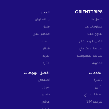
ORIENTTRIPS
الحجز
اتصل بنا
رحلة طيران
معلومات عنا
فندق
تعاون معنا
المطار النقل
الشروط والأحكام
حافلة
سياسة الاسترجاع
قطار
سياسة الخصوصية
تجربة
المدونة
عبّارة
الخدمات
أفضل الوجهات
تأشيرة
أصفهان
تأمين
شيراز
بطاقة السائح
طهران
شريحة SIM
كاشان
كرمان