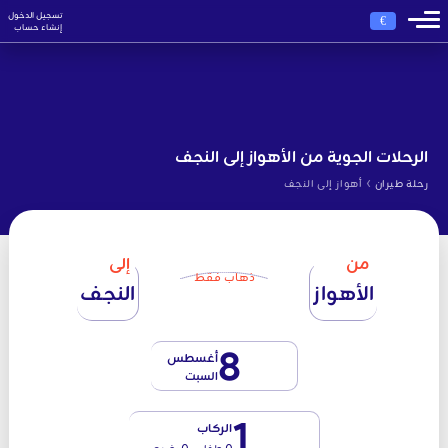
تسجيل الدخول
€
إنشاء حساب
الرحلات الجوية من الأهواز إلى النجف
›
رحلة طيران
أهواز إلى النجف
من
إلى
ذهاب فقط
الأهواز
النجف
8
أغسطس
السبت
1
الركاب
0 طفل - 0 رضيع