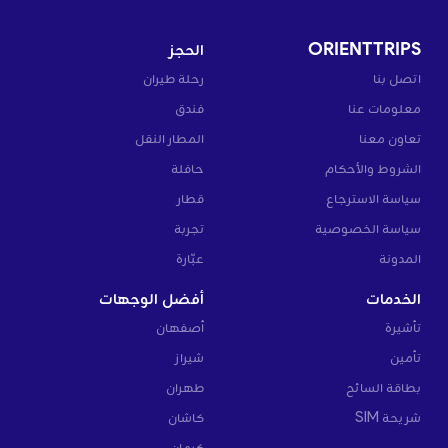
ORIENTTRIPS
الحجز
اتصل بنا
رحلة طيران
معلومات عنا
فندق
تعاون معنا
المطار النقل
الشروط والأحكام
حافلة
سياسة الاسترجاع
قطار
سياسة الخصوصية
تجربة
المدونة
عبّارة
الخدمات
أفضل الوجهات
تأشيرة
أصفهان
تأمين
شيراز
بطاقة السائح
طهران
شريحة SIM
كاشان
كرمان