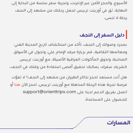
الأسبوع، والحجز الآمن عبر الإنترنت، وتجربة سفر سلسة من البداية إلى
النهاية. ثق في أورينت تريبس لجعل رحلتك من مشهد إلى النجف
رحلة لا تنسى.
دليل السفر إلى النجف
بمجرد وصولك إلى النجف، تأكد من استكشاف تاريخ المدينة الغني
ومعالمها الثقافية. قم بزيارة مرقد الإمام علي، وتجول في الأسواق
الصاخبة، وتذوق المأكولات العراقية الأصيلة. مع أورينت تريبس
كشريك سفرك، يمكنك تحقيق أقصى استفادة من وقتك في النجف.
هل أنت مستعد لحجز تذاكر الطيران من مشهد إلى النجف؟ لا تفوّت
فرصة تجربة هذه الرحلة المذهلة مع أورينت تريبس. احجز الآن
هنا
أو
اتصل بفريق الدعم لدينا على support@orienttrips.com
للحصول على المساعدة.
المسارات