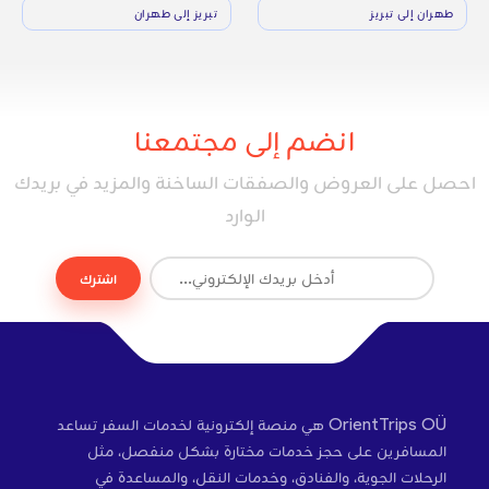
طهران إلى تبريز
تبريز إلى طهران
انضم إلى مجتمعنا
احصل على العروض والصفقات الساخنة والمزيد في بريدك
الوارد
اشترك
OrientTrips OÜ هي منصة إلكترونية لخدمات السفر تساعد
المسافرين على حجز خدمات مختارة بشكل منفصل، مثل
الرحلات الجوية، والفنادق، وخدمات النقل، والمساعدة في