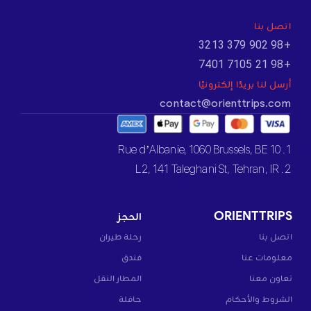
اتصل بنا
+98 902 379 3213
+98 21 7105 7401
أرسل لنا بريدًا إلكترونيًا
contact@orienttrips.com
1. 10 Rue d’Albanie, 1060 Brussels, BE
2. L2, 141 Taleghani St, Tehran, IR
ORIENTTRIPS
الحجز
اتصل بنا
رحلة طيران
معلومات عنا
فندق
تعاون معنا
المطار النقل
الشروط والأحكام
حافلة