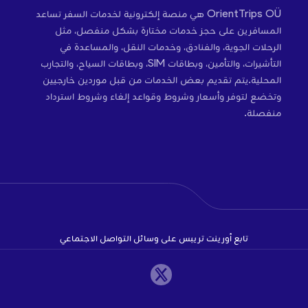
OrientTrips OÜ هي منصة إلكترونية لخدمات السفر تساعد
المسافرين على حجز خدمات مختارة بشكل منفصل، مثل
الرحلات الجوية، والفنادق، وخدمات النقل، والمساعدة في
التأشيرات، والتأمين، وبطاقات SIM، وبطاقات السياح، والتجارب
المحلية.يتم تقديم بعض الخدمات من قبل موردين خارجيين
وتخضع لتوفر وأسعار وشروط وقواعد إلغاء وشروط استرداد
منفصلة.
تابع أورينت تريبس على وسائل التواصل الاجتماعي