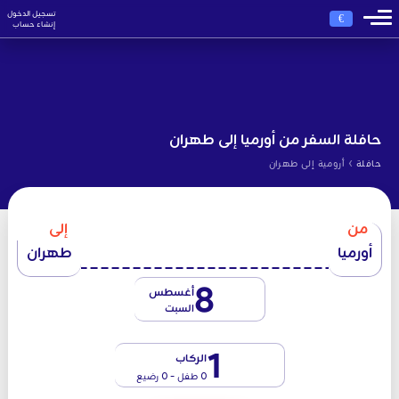
تسجيل الدخول
€
إنشاء حساب
حافلة السفر من أورميا إلى طهران
›
حافلة
أرومية إلى طهران
من
إلى
أورميا
طهران
8
أغسطس
السبت
1
الركاب
0 طفل - 0 رضيع