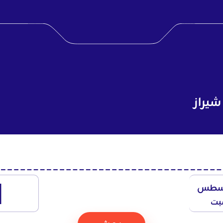
شيراز
1
سطس
بت
بحث