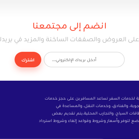
انضم إلى مجتمعنا
ى العروض والصفقات الساخنة والمزيد في بريدك 
اشترك
ة إلكترونية لخدمات السفر تساعد المسافرين على حجز خدمات
وية، والفنادق، وخدمات النقل، والمساعدة في
ات، والتأمين، وبطاقات SIM، وبطاقات السياح، والتجارب المحلية.يتم تقديم بعض
ضع لتوفر وأسعار وشروط وقواعد إلغاء وشروط استرداد