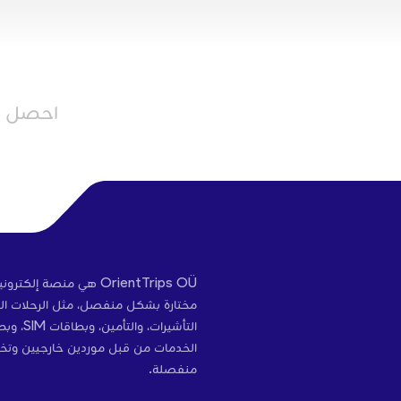
احصل عل
OrientTrips OÜ هي منص
مختارة بشكل منفصل، مثل الرحلات الج
التأشير
الخدمات من قبل موردين خارجيين وتخ
منفصلة.