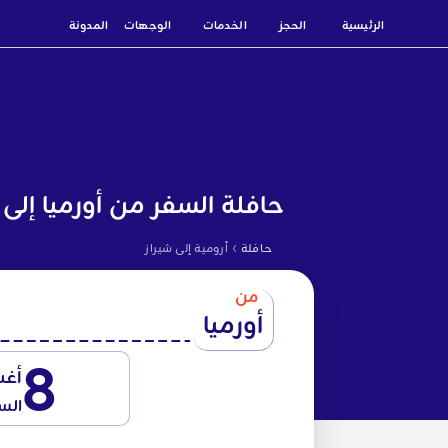
الرئيسية
الحجز
الخدمات
الوجهات
المدونة
حافلة السفر من أورميا إلى 
›
حافلة
أرومية إلى شيراز
من
أورميا
8
أغ
الس