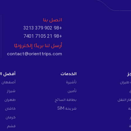
اتصل بنا
+98 902 379 3213
+98 21 7105 7401
أرسل لنا بريدًا إلكترونيًا
contact@orienttrips.com
ز
الخدمات
أفضل ال
 طيران
تأشيرة
أصفهان
تأمين
شيراز
ار النقل
بطاقة السائح
طهران
ة
شريحة SIM
كاشان
كرمان
ة
قشم