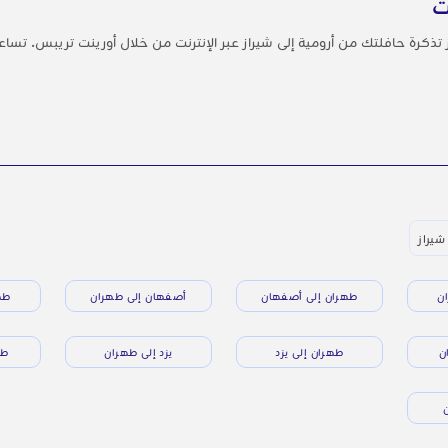
ت
جز تذكرة حافلتك من أرومية إلى شيراز عبر الإنترنت من خلال أورينت تريبس. تس
شيراز
ن
طهران إلى أصفهان
أصفهان إلى طهران
طه
ن
طهران إلى يزد
يزد إلى طهران
طه
ن