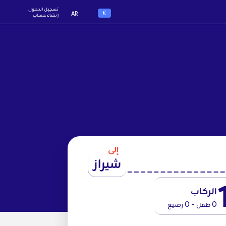
تسجيل الدخول
€
AR
إنشاء حساب
إلى
شيراز
الركاب
0 طفل - 0 رضيع