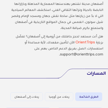
أصفهان مدينة تشتهر بهندستها المعمارية المذهلة وبازاراتها
النابضة بالحياة وتراثها الثقافي الغني. استكشف المعالم السياحية
التي لا بدّ من زيارتها مثل ساحة نقش جهان ومسجد الإمام وقصر
شيل سوتون. انغمس في جمال المواقع التاريخية في أصفهان
واستمتع بكرم ضيافة المدينة.
هل أنت مستعد لحجز حافلتك من أرومية إلى أصفهان؟ تفضّل
بزيارة
OrientTrips
الآن لتأمين مقعدك. لأية مساعدة أو
استفسارات، اتصل بفريق الدعم الخاص بهم على
support@orienttrips.com.
المسارات
الطرق الشائعة
رحلات من أورميا
رحلات إلى أصفهان