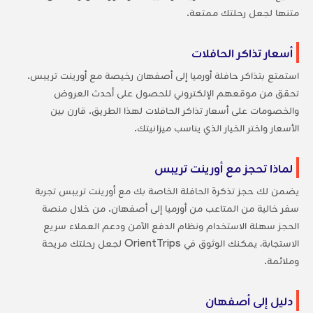
متنها لجعل رحلتك ممتعة.
أسعار تذاكر الحافلات
استمتع بتذاكر حافلة أورميا إلى أصفهان رخيصة مع أورينت تريبس.
تحقق من موقعهم الإلكتروني للحصول على أحدث العروض
والخصومات على أسعار تذاكر الحافلات لهذا الطريق. قارن بين
الأسعار واختر الخيار الذي يناسب ميزانيتك.
لماذا تحجز مع أورينت تريبس
يضمن لك حجز تذكرة الحافلة الخاصة بك مع أورينت تريبس تجربة
سفر خالية من المتاعب من أورميا إلى أصفهان. من خلال منصة
الحجز سهلة الاستخدام ونظام الدفع الآمن ودعم العملاء سريع
الاستجابة، يمكنك الوثوق في OrientTrips لجعل رحلتك مريحة
وملائمة.
دليل إلى أصفهان