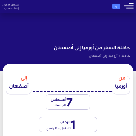
تسجيل الدخول
€
إنشاء حساب
حافلة السفر من أورميا إلى أصفهان
›
حافلة
أرومية إلى أصفهان
من
إلى
أورميا
أصفهان
7
أغسطس
الجمعة
1
الركاب
0 طفل - 0 رضيع