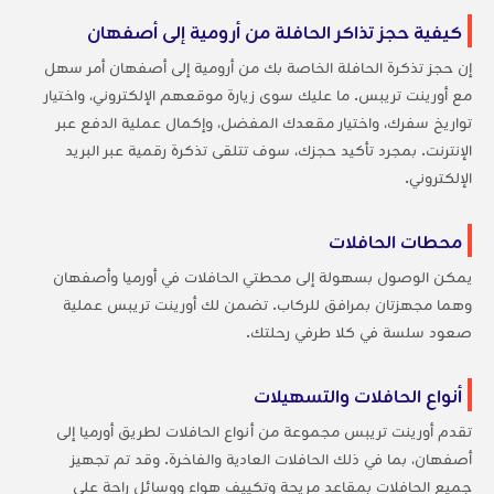
كيفية حجز تذاكر الحافلة من أرومية إلى أصفهان
إن حجز تذكرة الحافلة الخاصة بك من أرومية إلى أصفهان أمر سهل
مع أورينت تريبس. ما عليك سوى زيارة موقعهم الإلكتروني، واختيار
تواريخ سفرك، واختيار مقعدك المفضل، وإكمال عملية الدفع عبر
الإنترنت. بمجرد تأكيد حجزك، سوف تتلقى تذكرة رقمية عبر البريد
الإلكتروني.
محطات الحافلات
يمكن الوصول بسهولة إلى محطتي الحافلات في أورميا وأصفهان
وهما مجهزتان بمرافق للركاب. تضمن لك أورينت تريبس عملية
صعود سلسة في كلا طرفي رحلتك.
أنواع الحافلات والتسهيلات
تقدم أورينت تريبس مجموعة من أنواع الحافلات لطريق أورميا إلى
أصفهان، بما في ذلك الحافلات العادية والفاخرة. وقد تم تجهيز
جميع الحافلات بمقاعد مريحة وتكييف هواء ووسائل راحة على