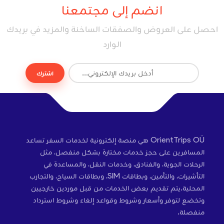
انضم إلى مجتمعنا
احصل على العروض والصفقات الساخنة والمزيد في بريدك
الوارد
اشترك
OrientTrips OÜ هي منصة إلكترونية لخدمات السفر تساعد
المسافرين على حجز خدمات مختارة بشكل منفصل، مثل
الرحلات الجوية، والفنادق، وخدمات النقل، والمساعدة في
التأشيرات، والتأمين، وبطاقات SIM، وبطاقات السياح، والتجارب
المحلية.يتم تقديم بعض الخدمات من قبل موردين خارجيين
وتخضع لتوفر وأسعار وشروط وقواعد إلغاء وشروط استرداد
منفصلة.