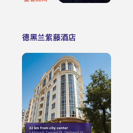
德黑兰紫藤酒店
22
km from city center
1 Ahmadi Zamani St, Darband St, Tehran