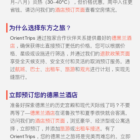
月–八月）炎热（30–40°C），但价格优惠。周中入住更
省钱。请访问我们的
酒店预订页面
查看空房情况。
为什么选择东方之旅？
OrientTrips 通过独家合作伙伴关系提供最好的
德黑兰酒
店
，确保获得比直接预订更低的价格。您可以根据价
格、星级或设施进行筛选，并通过我们的
退款政策页面
享受全天候支持、安全支付和灵活的取消预订服务。通
过
航班
、
巴士
、
出租车
、
旅游
和
观光
进行计划，实现无
缝旅行。
立即预订您的德黑兰酒店
准备好探索德黑兰的历史宫殿和现代天际线了吗？不要
再等了—
德黑兰酒店
在诺鲁孜节和夏季很快就会客满。
访问我们的
酒店预订页面
，浏览豪华、经济型或公寓选
择，立即预订，并添加
旅游
或
出租车接送
。有了
OrientTrips，您的德黑兰之旅将是完美而难忘的。立即