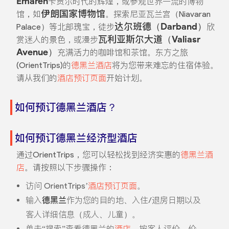
Emareh
卡贾尔时代的辉煌，或参观世界一流的博物
伊朗国家博物馆
馆，如
。探索尼亚瓦兰宫（Niavaran
达尔班德（Darband）
Palace）等北部瑰宝，徒步
欣
瓦利亚斯尔大道（Valiasr
赏迷人的景色，或漫步
Avenue）
充满活力的咖啡馆和茶馆。东方之旅
(OrientTrips)的
德黑兰酒店
将为您带来难忘的住宿体验。
请从我们的
酒店预订页面
开始计划。
如何预订德黑兰酒店？
如何预订德黑兰经济型酒店
通过OrientTrips，您可以轻松找到经济实惠的
德黑兰酒
店
。请按照以下步骤操作：
访问 OrientTrips’
酒店预订页面
。
输入
德黑兰
作为您的目的地、入住/退房日期以及
客人详细信息（成人、儿童）。
单击“搜索”查看德黑兰的
酒店
，按客人评价、价