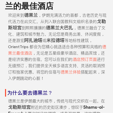
兰的最佳酒店
德黑兰
欢迎来到
，伊朗充满活力的首都，古老历史与现
戈勒
代活力在此交汇。从列入联合国教科文组织名录的
斯坦宫
德黑兰大巴扎
到熙熙攘攘的
，德黑兰融合了文
化、建筑和城市魅力。无论您是商务出差、休闲度假，
阿扎迪塔
米拉德塔
还是游览
或
等地标性建筑，
OrientTrips 都会为您精心挑选适合各种预算和风格的
德
黑兰最佳酒店
，无论是五星级豪华酒店、精品宾馆，还
是经济实惠的住宿。您可以在我们的
酒店预订页面
进行
无缝预订，我们提供全天候多语言支持、灵活的取消预
订和独家优惠。将您的住宿与
德黑兰体验
搭配起来，深
入伊朗跳动的心脏！
为什么要去德黑兰？
德黑兰是伊朗最大的城市，传统与现代交织在一起。在
戈勒斯坦宫
Shams-ol-
附近的历史街区漫步，惊叹于