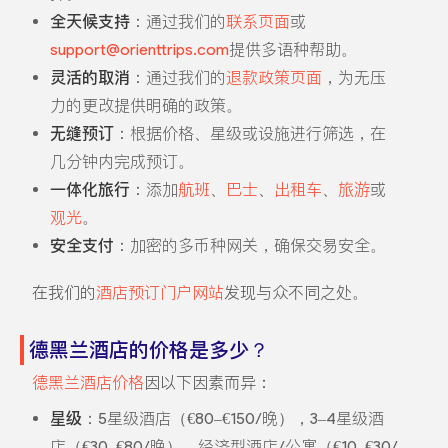
全天候支持
：通过我们的
联系页面
或
support@orienttrips.com
提供多语种帮助。
灵活的取消
：通过我们的
退款政策页面
，为无压
力的更改提供明确的政策。
无缝预订
：根据价格、星级或设施进行筛选，在
几分钟内完成预订。
一体化旅行
：添加
航班
、
巴士
、
出租车
、
旅游
或
观光
。
安全支付
：加密的多币种网关，确保交易安全。
在我们的
酒店预订门户网站
发现与众不同之处。
德黑兰酒店的价格是多少？
德黑兰酒店价格
因以下因素而异：
星级
：5星级酒店（€80–€150/晚），3–4星级酒
店（€30–€80/晚），经济型酒店/公寓（€10–€30/