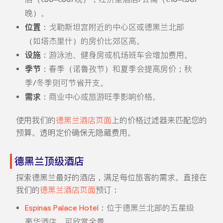
晚）。
位置
：戈勒斯坦宫附近的中心区或德黑兰北部
（如塔杰里什）的房价比郊区高。
设施
：游泳池、健身房或机场班车会增加费用。
季节
：春季（诺鲁孜节）和夏季会提高房价；秋
季/冬季则可节省开支。
需求
：商业中心或旅游旺季影响价格。
使用我们的
德黑兰酒店页面
上的价格过滤器来匹配您的
预算。透明定价确保无隐藏费用。
德黑兰顶级酒店
探索德黑兰最好的酒店，满足每位旅客的需求。直接在
我们的
德黑兰酒店页面
预订：
Espinas Palace Hotel
：位于德黑兰北部的五星级
豪华酒店，可欣赏全景。