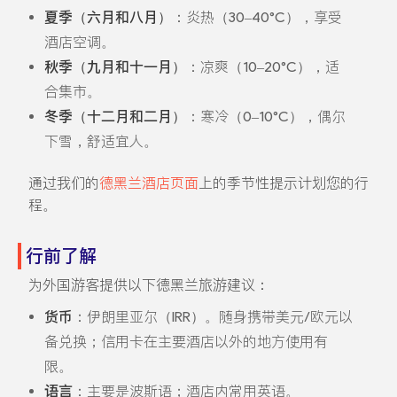
夏季（六月和八月）
：炎热（30–40°C），享受
酒店空调。
秋季（九月和十一月）
：凉爽（10–20°C），适
合集市。
冬季（十二月和二月）
：寒冷（0–10°C），偶尔
下雪，舒适宜人。
通过我们的
德黑兰酒店页面
上的季节性提示计划您的行
程。
行前了解
为外国游客提供以下德黑兰旅游建议：
货币
：伊朗里亚尔（IRR）。随身携带美元/欧元以
备兑换；信用卡在主要酒店以外的地方使用有
限。
语言
：主要是波斯语；酒店内常用英语。