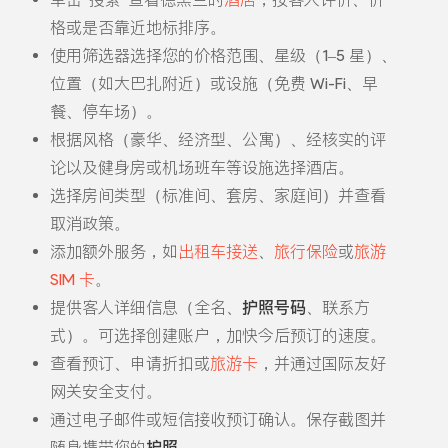
格或是否靠近地标排序。
使用筛选器选择您的价格范围、星级（1–5 星）、
位置（如大巴扎附近）或设施（免费 Wi-Fi、早
餐、停车场）。
根据风格（豪华、经济型、公寓）、经核实的评
论以及健身房或机场班车等设施选择酒店。
选择房间类型（标准间、套房、家庭间）并查看
取消政策。
添加额外服务，如
出租车接送
、
旅行保险
或
旅游
SIM 卡
。
提供客人详细信息（全名、
护照号码
、联系方
式）。可选择创建账户，加快今后预订的速度。
查看预订、申请折扣或
旅游卡
，并通过国际友好
网关安全支付。
通过电子邮件或短信接收预订确认。保存截图并
随身携带您的
护照
。