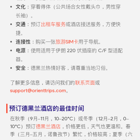
文化
：穿着得体（公共场合女性戴头巾，男性穿
长袖）。
交通
：预订
出租车服务
或酒店接送服务，方便快
捷。
连接性
：购买一张
旅游SIM卡
用于导航。
电源
：使用适用于伊朗 220 伏插座的 C/F 型适配
器。
安全
：德黑兰热情好客，请尊重当地习俗。
了解更多信息，请访问我们的
联系页面
或
support@orienttrips.com
。
预订德黑兰酒店的最佳时间
在秋季（9月–11月，10–20°C）或冬季（12月–2月，0–
10°C）预订
德黑兰酒店
，价格更低，天气也更温和。春
季（三月–五月，诺鲁孜节）繁忙，价格较高；夏季（六