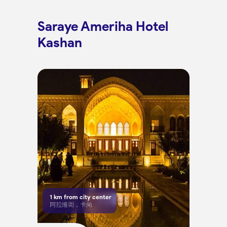
Saraye Ameriha Hotel
Kashan
1
km from city center
阿拉维街，卡尚