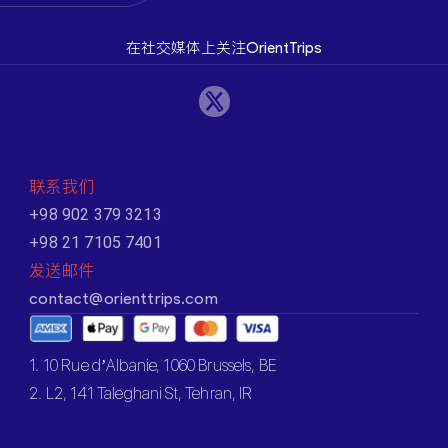
在社交媒体上关注OrientTrips
联系我们
+98 902 379 3213
+98 21 7105 7401
发送邮件
contact@orienttrips.com
1. 10 Rue d’Albanie, 1060 Brussels, BE
2. L2, 141 Taleghani St, Tehran, IR