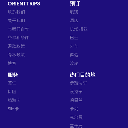
ORIENTTRIPS
预订
联系我们
航班
关于我们
酒店
与我们合作
机场 接送
条款和条件
巴士
退款政策
火车
隐私政策
体验
博客
渡轮
服务
热门目的地
签证
伊斯法罕
保险
设拉子
旅游卡
德黑兰
SIM卡
卡尚
克尔曼
盖什姆