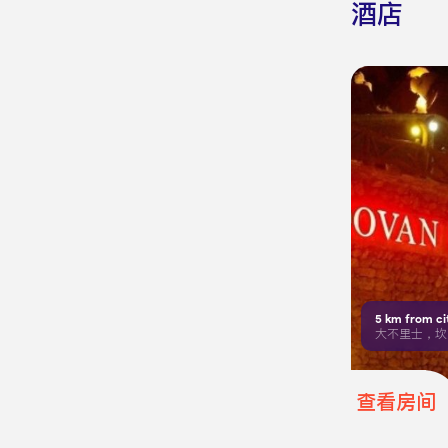
酒店
5
km from ci
大不里士，坎
查看房间