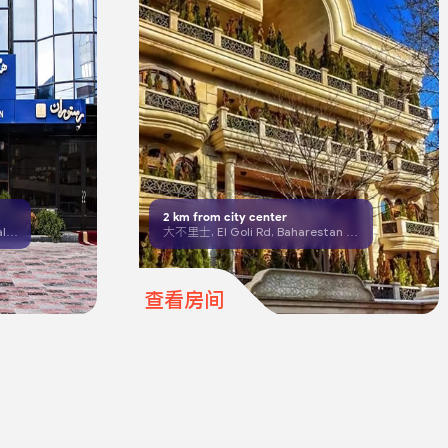
2
km from city center
大不里士，South Shariati 街，Dalman 街，Fajr 停车场旁
大不里士, El Goli Rd, Baharestan Area, Third Alley, No.
查看房间