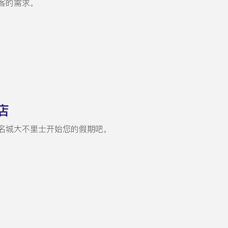
客的需求。
店
名城大不里士开始您的假期吧。