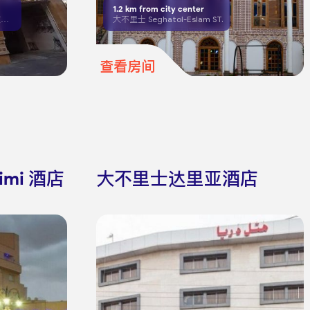
1.2
km from city center
大不里士，南沙里亚提（沙赫纳兹），瓦尔曼十字路口
大不里士 Seghatol-Eslam ST.
查看房间
imi 酒店
大不里士达里亚酒店