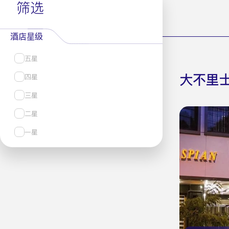
筛选
酒店星级
五星
大不里
四星
三星
二星
一星