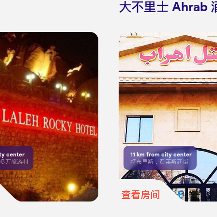
大不里士 Ahrab
ty center
11
km from city center
多万旅游村
特布里斯，费莱斯廷街
查看房间