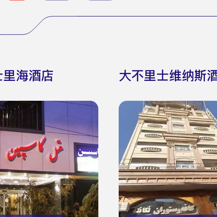
士里海酒店
大不里士维纳斯