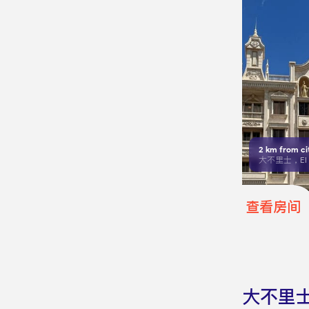
2
km from ci
查看房间
大不里士 L