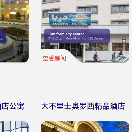
1
km from city center
园区
大不里士，Rah Ahan 街（22 Bahman），Babak 医疗中心对面
查看房间
酒店公寓
大不里士奥罗西精品酒店