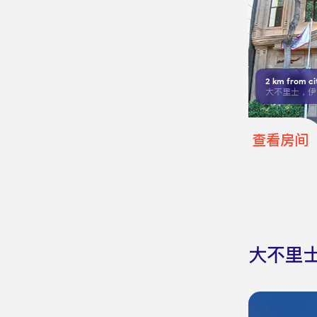
2
km from ci
查看房间
大不里