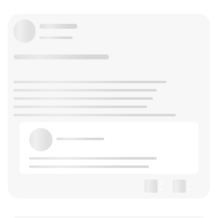
--
--