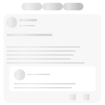
--
--