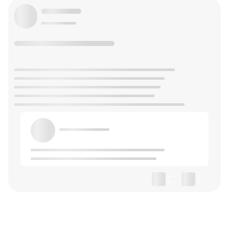
--
--