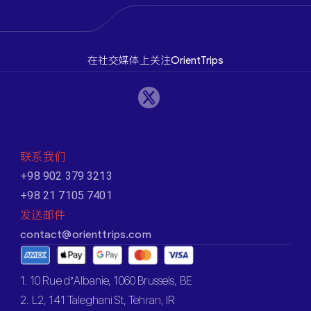
在社交媒体上关注OrientTrips
联系我们
+98 902 379 3213
+98 21 7105 7401
发送邮件
contact@orienttrips.com
1. 10 Rue d’Albanie, 1060 Brussels, BE
2. L2, 141 Taleghani St, Tehran, IR