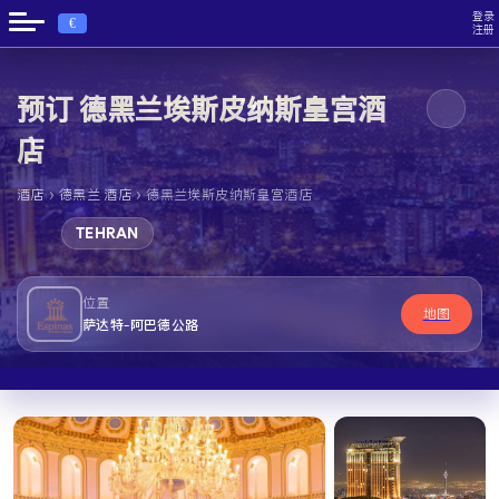
登录
€
注册
预订 德黑兰埃斯皮纳斯皇宫酒
店
›
›
酒店
德黑兰 酒店
德黑兰埃斯皮纳斯皇宫酒店
TEHRAN
位置
地图
萨达特-阿巴德公路