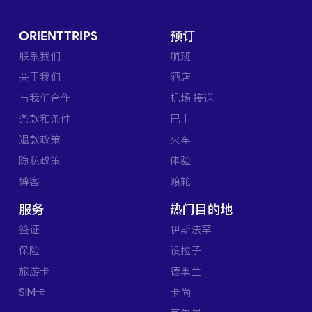
ORIENTTRIPS
预订
联系我们
航班
关于我们
酒店
与我们合作
机场 接送
条款和条件
巴士
退款政策
火车
隐私政策
体验
博客
渡轮
服务
热门目的地
签证
伊斯法罕
保险
设拉子
旅游卡
德黑兰
SIM卡
卡尚