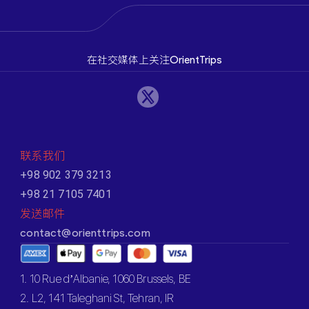
在社交媒体上关注OrientTrips
联系我们
+98 902 379 3213
+98 21 7105 7401
发送邮件
contact@orienttrips.com
1. 10 Rue d’Albanie, 1060 Brussels, BE
2. L2, 141 Taleghani St, Tehran, IR