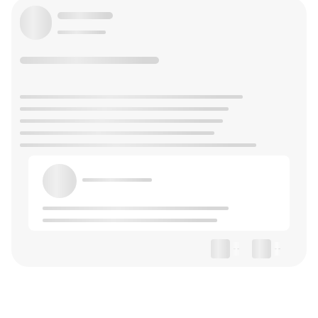
--
--