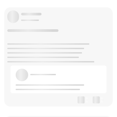
--
--