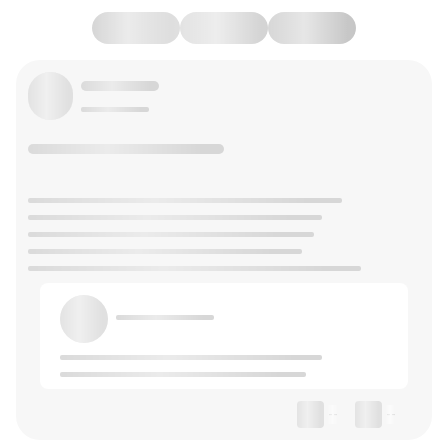
--
--