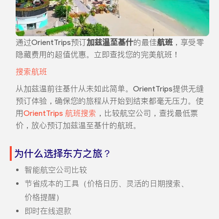
通过OrientTrips预订
加兹温至基什
的最佳
航班
，享受零
隐藏费用的超值优惠。立即查找您的完美航班！
搜索航班
从加兹温前往基什从未如此简单。OrientTrips提供无缝
预订体验，确保您的旅程从开始到结束都毫无压力。使
用
OrientTrips 航班搜索
，比较航空公司，查找最低票
价，放心预订加兹温至基什的航班。
为什么选择东方之旅？
智能航空公司比较
节省成本的工具（价格日历、灵活的日期搜索、
价格提醒）
即时在线退款