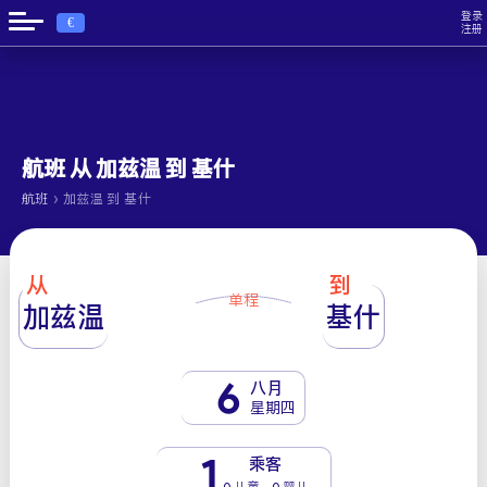
登录
€
注册
航班 从 加兹温 到 基什
›
航班
加兹温 到 基什
从
到
单程
加兹温
基什
6
八月
星期四
1
乘客
0 儿童 - 0 婴儿