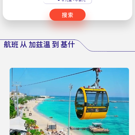
搜索
航班 从 加兹温 到 基什