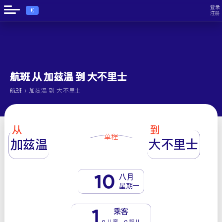
登录
€
注册
航班 从 加兹温 到 大不里士
›
航班
加兹温 到 大不里士
从
到
单程
加兹温
大不里士
10
八月
星期一
1
乘客
0 儿童 - 0 婴儿