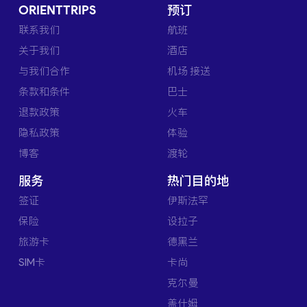
ORIENTTRIPS
预订
联系我们
航班
关于我们
酒店
与我们合作
机场 接送
条款和条件
巴士
退款政策
火车
隐私政策
体验
博客
渡轮
服务
热门目的地
签证
伊斯法罕
保险
设拉子
旅游卡
德黑兰
SIM卡
卡尚
克尔曼
盖什姆