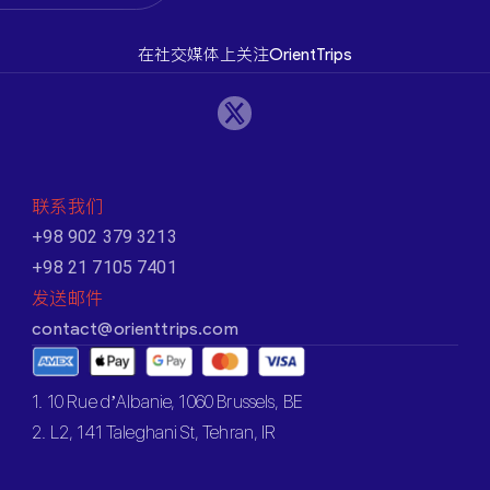
在社交媒体上关注OrientTrips
联系我们
+98 902 379 3213
+98 21 7105 7401
发送邮件
contact@orienttrips.com
1. 10 Rue d’Albanie, 1060 Brussels, BE
2. L2, 141 Taleghani St, Tehran, IR