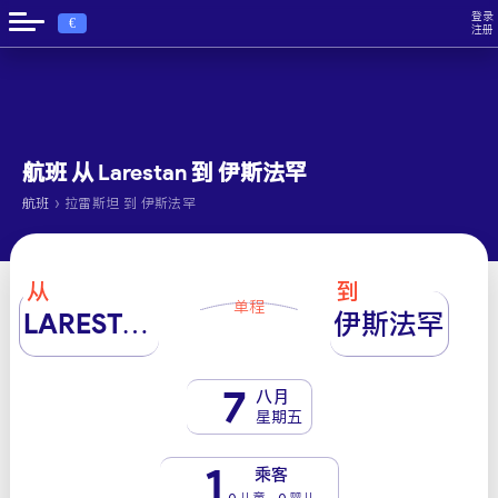
登录
€
注册
航班 从 Larestan 到 伊斯法罕
›
航班
拉雷斯坦 到 伊斯法罕
从
到
单程
LARESTAN
伊斯法罕
7
八月
星期五
1
乘客
0 儿童 - 0 婴儿