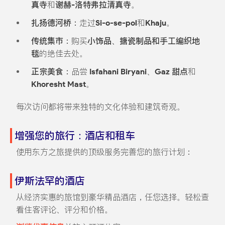
真寺
和
谢赫-洛特弗拉清真寺
。
扎扬德河桥：
走过
Si-o-se-pol
和
Khaju
。
传统集市：
购买
小饰品、搪瓷制品和手工编织地
毯
的绝佳去处。
正宗美食：
品尝
Isfahani Biryani
、
Gaz 甜点
和
Khoresht Mast
。
每次访问都将带来独特的文化体验和建筑奇观。
增强您的旅行：酒店和租车
使用东方之旅提供的顶级服务完善您的旅行计划：
伊斯法罕的酒店
从经济实惠的旅馆到豪华精品酒店，任您选择。轻松查
看住客评论、评分和价格。