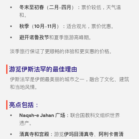
冬末至初春（二月–四月）：
票价较低，天气温
和。
秋季（10月–11月）：
适合观光，票价优惠。
避开诺鲁孜节
和夏季旅游高峰期。
淡季旅行保证了更顺畅的体验和更实惠的价格。
游览伊斯法罕的最佳理由
伊斯法罕是伊朗最美丽的城市之一，融合了文化、建筑
和当地风情。
亮点包括：
Naqsh-e Jahan 广场：
联合国教科文组织世界
遗产。
清真寺和宫殿：
游览
伊玛目清真寺
、
阿利卡普清