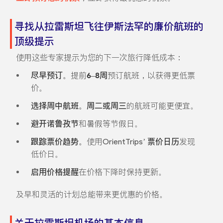
寻找从拉雷斯坦飞往伊斯法罕的廉价航班的
顶级提示
使用这些专家提示为您的下一次旅行降低成本：
尽早预订。
提前
6–8周
预订航班，以获得更低票
价。
选择周中航班。
周二或周三
的航班可能更便宜。
避开诺鲁孜节
和暑假等节假日。
跟踪票价趋势。
使用OrientTrips’
票价日历
发现
低价日。
启用价格提醒
在价格下降时保持更新。
及早和灵活的计划总能带来更优惠的价格。