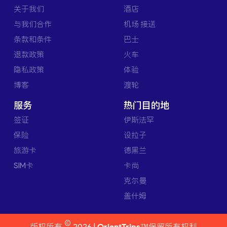
关于我们
酒店
与我们合作
机场 接送
条款和条件
巴士
退款政策
火车
隐私政策
体验
博客
渡轮
服务
热门目的地
签证
伊斯法罕
保险
设拉子
旅游卡
德黑兰
SIM卡
卡尚
克尔曼
盖什姆
©
版权所有
2026 |
OrientTrips™
保留所有权利