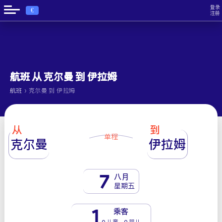
登录
€
注册
航班 从 克尔曼 到 伊拉姆
›
航班
克尔曼 到 伊拉姆
从
到
单程
克尔曼
伊拉姆
7
八月
星期五
1
乘客
0 儿童 - 0 婴儿