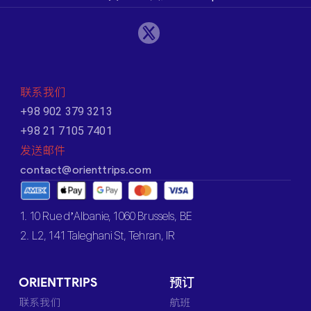
联系我们
+98 902 379 3213
+98 21 7105 7401
发送邮件
contact@orienttrips.com
1. 10 Rue d’Albanie, 1060 Brussels, BE
2. L2, 141 Taleghani St, Tehran, IR
ORIENTTRIPS
预订
联系我们
航班