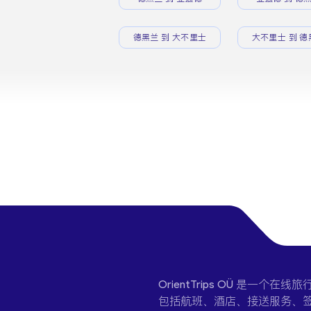
德黑兰 到 大不里士
大不里士 到 德
OrientTrips OÜ 是
包括航班、酒店、接送服务、签