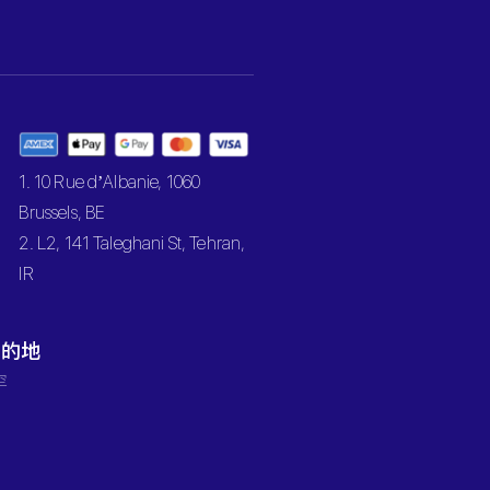
1. 10 Rue d’Albanie, 1060
Brussels, BE
2. L2, 141 Taleghani St, Tehran,
IR
目的地
罕