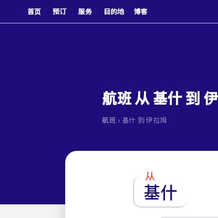
首页
预订
服务
目的地
博客
航班 从 基什 到 
›
航班
基什 到 伊拉姆
从
基什