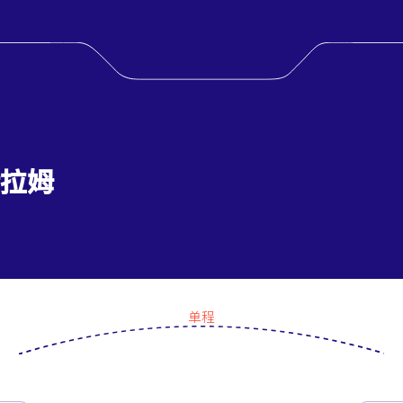
伊拉姆
单程