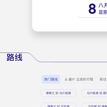
8
八
星
路线
热门路线
从 基什 出发的行程
前往
德黑兰 到 马什哈德
马什哈德 到 德
德黑兰 到 亚兹德
亚兹德 到 德