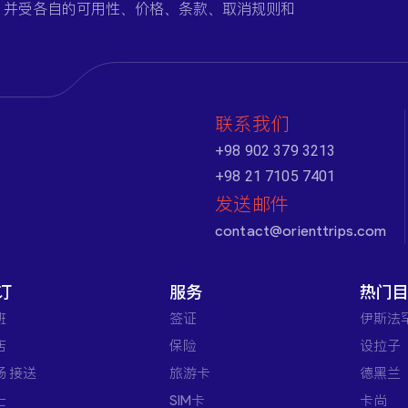
，并受各自的可用性、价格、条款、取消规则和
联系我们
+98 902 379 3213
+98 21 7105 7401
发送邮件
contact@orienttrips.com
订
服务
热门
班
签证
伊斯法
店
保险
设拉子
场 接送
旅游卡
德黑兰
士
SIM卡
卡尚