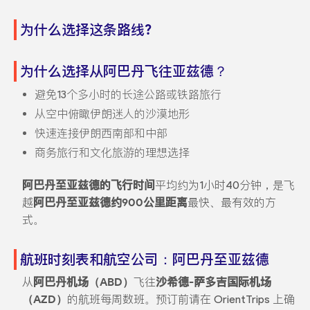
为什么选择这条路线?
为什么选择从阿巴丹飞往亚兹德？
避免13个多小时的长途公路或铁路旅行
从空中俯瞰伊朗迷人的沙漠地形
快速连接伊朗西南部和中部
商务旅行和文化旅游的理想选择
阿巴丹至亚兹德的飞行时间
平均约为1小时40分钟，是飞
越
阿巴丹至亚兹德约900公里距离
最快、最有效的方
式。
航班时刻表和航空公司：阿巴丹至亚兹德
从
阿巴丹机场（ABD）
飞往
沙希德-萨多吉国际机场
（AZD）
的航班每周数班。预订前请在 OrientTrips 上确