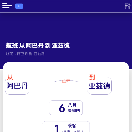
登录
€
注册
航班 从 阿巴丹 到 亚兹德
›
航班
阿巴丹 到 亚兹德
从
到
单程
阿巴丹
亚兹德
6
八月
星期四
1
乘客
0 儿童 - 0 婴儿