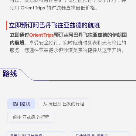
可以。要想获得最佳票价，请提前预订，淡季出行，并
使用 OrientTrips 的过滤器查找最低价格。
立即预订阿巴丹飞往亚兹德的航班
立即通过
OrientTrips
预订从阿巴丹飞往亚兹德的伊朗国
内航班
。享受安全预订、实时航班时刻表和无与伦比的
服务—您通往亚兹德永恒沙漠美景的捷径从这里开始。
路线
热门路线
从 阿巴丹 出发的行程
前往 亚兹德 的行程
德黑兰 到 马什哈德
马什哈德 到 德黑兰