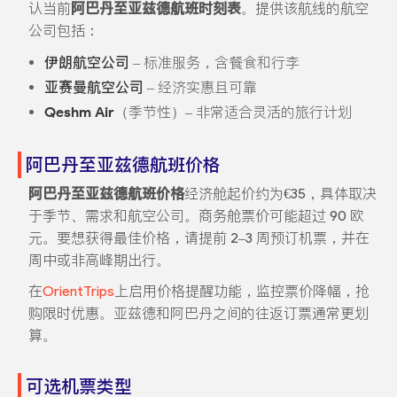
认当前
阿巴丹至亚兹德航班时刻表
。提供该航线的航空
公司包括：
伊朗航空公司
– 标准服务，含餐食和行李
亚赛曼航空公司
– 经济实惠且可靠
Qeshm Air
（季节性）– 非常适合灵活的旅行计划
阿巴丹至亚兹德航班价格
阿巴丹至亚兹德航班价格
经济舱起价约为€35，具体取决
于季节、需求和航空公司。商务舱票价可能超过 90 欧
元。要想获得最佳价格，请提前 2–3 周预订机票，并在
周中或非高峰期出行。
在
OrientTrips
上启用价格提醒功能，监控票价降幅，抢
购限时优惠。亚兹德和阿巴丹之间的往返订票通常更划
算。
可选机票类型