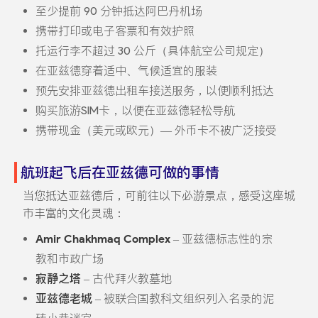
至少提前 90 分钟抵达阿巴丹机场
携带打印或电子客票和有效护照
托运行李不超过 30 公斤（具体航空公司规定）
在亚兹德穿着适中、气候适宜的服装
预先安排亚兹德出租车接送服务，以便顺利抵达
购买旅游SIM卡，以便在亚兹德轻松导航
携带现金（美元或欧元）— 外币卡不被广泛接受
航班起飞后在亚兹德可做的事情
当您抵达亚兹德后，可前往以下必游景点，感受这座城
市丰富的文化灵魂：
Amir Chakhmaq Complex
– 亚兹德标志性的宗
教和市政广场
寂静之塔
– 古代拜火教墓地
亚兹德老城
– 被联合国教科文组织列入名录的泥