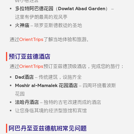
砖小巷迷宫
多拉特阿巴德花园（Dowlat Abad Garden）
–
这里有伊朗最高的观风亭
火神庙
– 琐罗亚斯德教徒的圣地
通过
OrientTrips
了解当地体验和旅游。
预订亚兹德酒店
通过
OrientTrips
预订亚兹德顶级酒店，完成您的旅行：
Dad酒店
– 传统建筑，设施齐全
Moshir al-Mamalek 花园酒店
– 四周环绕着波斯
花园
法哈丹酒店
– 独特的古宅改建而成的酒店
让您身临其境的经济型旅馆和宾馆
阿巴丹至亚兹德航班常见问题