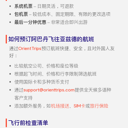
系统机票
– 日期灵活，可退款
包机票
– 较低成本、固定期限、有限的更改选项
最后一分钟优惠
– 非常适合即兴出游
如何预订阿巴丹飞往亚兹德的航班
通过
OrientTrips
预订航班快捷、安全，且对外国人友
好：
比较航空公司、价格和座位等级
根据起飞时间、价格和行李限制筛选航班
使用国际卡和多种货币支付
通过
support@orienttrips.com
提供全天候多语种
客户支持
添加额外服务，如
机场接送
、
SIM卡
或
旅行保险
飞行前检查清单