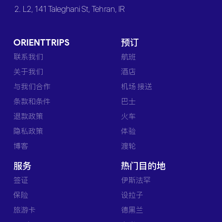
2. L2, 141 Taleghani St, Tehran, IR
ORIENTTRIPS
预订
联系我们
航班
关于我们
酒店
与我们合作
机场 接送
条款和条件
巴士
退款政策
火车
隐私政策
体验
博客
渡轮
服务
热门目的地
签证
伊斯法罕
保险
设拉子
旅游卡
德黑兰