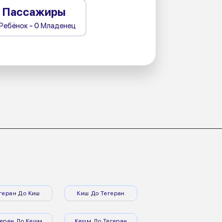
Пассажиры
 Ребёнок - 0 Младенец
геран До Киш
Киш До Тегеран
геран До Кешм
Кешм До Тегеран