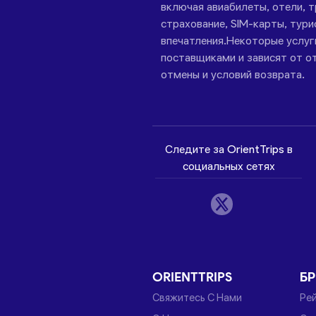
включая авиабилеты, отели, 
страхование, SIM-карты, тури
впечатления.Некоторые услу
поставщиками и зависят от от
отмены и условий возврата.
Следите за OrientTrips в
социальных сетях
ORIENTTRIPS
Б
Свяжитесь С Нами
Ре