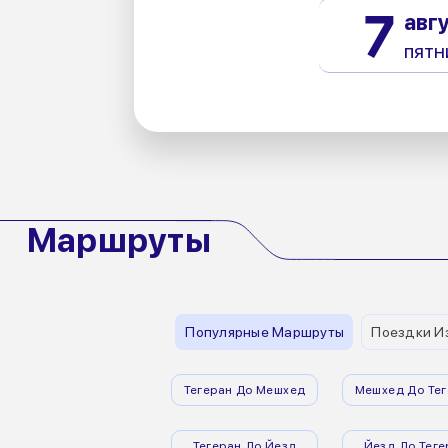
7
авг
пятн
Маршруты
Популярные Маршруты
Поездки И
Тегеран До Мешхед
Мешхед До Тег
Тегеран До Йезд
Йезд До Теге