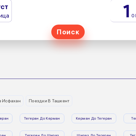
1
уст
ица
0
Поиск
з Исфахан
Поездки В Ташкент
еран
Тегеран До Керман
Керман До Тегеран
Те
ран
Тегеран До Шираз
Шираз До Тегеран
Те