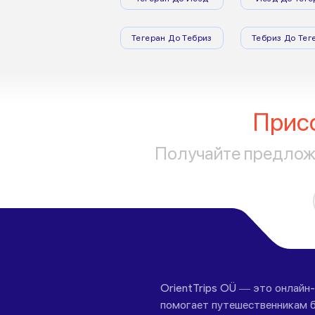
Тегеран До Тебриз
Тебриз До Тег
Прис
Получайте предложе
OrientTrips OÜ — это онлайн
помогает путешественникам б