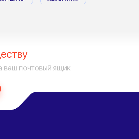
еству
а ваш почтовый ящик