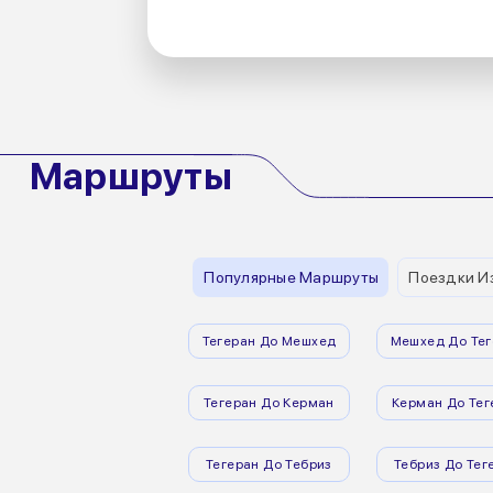
Маршруты
Популярные Маршруты
Поездки И
Тегеран До Мешхед
Мешхед До Тег
Тегеран До Керман
Керман До Тег
Тегеран До Тебриз
Тебриз До Тег