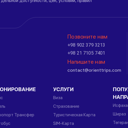
дельной доступности, цен, условий, правил
Позвоните нам
+98 902 379 3213
+98 21 7105 7401
Напишите нам
contact@orienttrips.com
РОНИРОВАНИЕ
УСЛУГИ
ПОПУ
НАПР
йс
Виза
Исфаха
ель
Страхование
Шираз
ропорт Трансфер
Туристическая Карта
Тегера
тобус
SIM-Карта