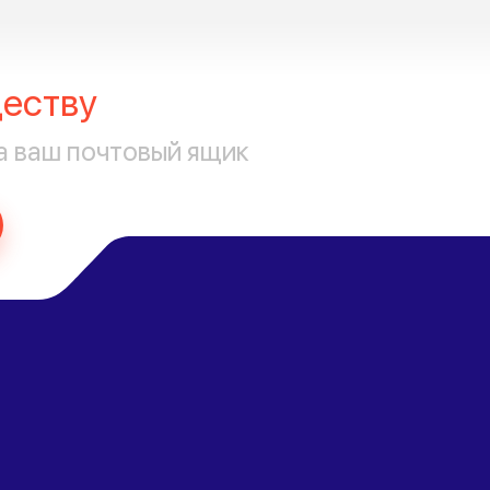
еству
а ваш почтовый ящик