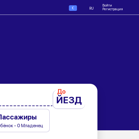
Войти
€
RU
Регистрация
До
ЙЕЗД
Пассажиры
ебёнок - 0 Младенец