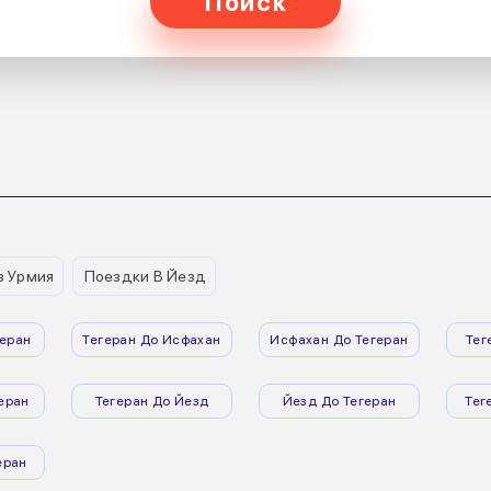
Поиск
з Урмия
Поездки В Йезд
еран
Тегеран До Исфахан
Исфахан До Тегеран
Тег
еран
Тегеран До Йезд
Йезд До Тегеран
Тег
еран