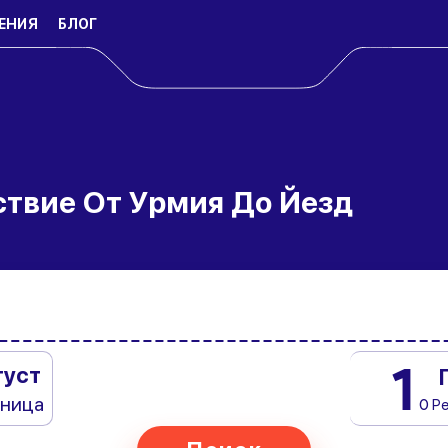
ЕНИЯ
БЛОГ
ствие От Урмия До Йезд
1
густ
тница
0 Р