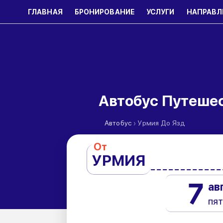
ГЛАВНАЯ
БРОНИРОВАНИЕ
УСЛУГИ
НАПРАВЛ
Автобус Путеше
›
Автобус
Урмия До Язд
От
УРМИЯ
7
ав
пя