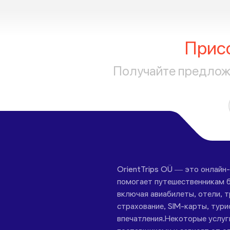
Прис
Получайте предложе
OrientTrips OÜ — это онлайн
помогает путешественникам б
включая авиабилеты, отели, 
страхование, SIM-карты, тури
впечатления.Некоторые услу