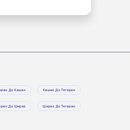
еран До Кашан
Кашан До Тегеран
еран До Шираз
Шираз До Тегеран