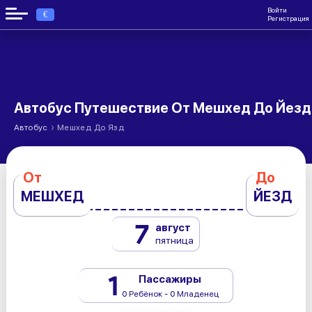
Войти
€
Регистрация
Автобус Путешествие От Мешхед До Йезд
›
Автобус
Мешхед До Язд
От
До
МЕШХЕД
ЙЕЗД
7
август
пятница
1
Пассажиры
0 Ребёнок - 0 Младенец