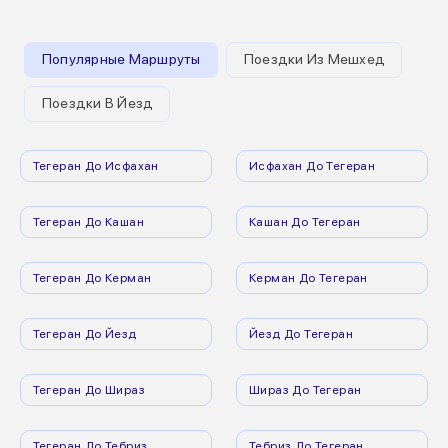
Популярные Маршруты
Поездки Из Мешхед
Поездки В Йезд
Тегеран До Исфахан
Исфахан До Тегеран
Тегеран До Кашан
Кашан До Тегеран
Тегеран До Керман
Керман До Тегеран
Тегеран До Йезд
Йезд До Тегеран
Тегеран До Шираз
Шираз До Тегеран
Тегеран До Тебриз
Тебриз До Тегеран