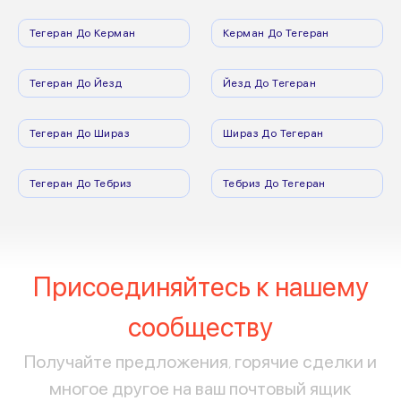
Тегеран До Керман
Керман До Тегеран
Тегеран До Йезд
Йезд До Тегеран
Тегеран До Шираз
Шираз До Тегеран
Тегеран До Тебриз
Тебриз До Тегеран
Присоединяйтесь к нашему
сообществу
Получайте предложения, горячие сделки и
многое другое на ваш почтовый ящик