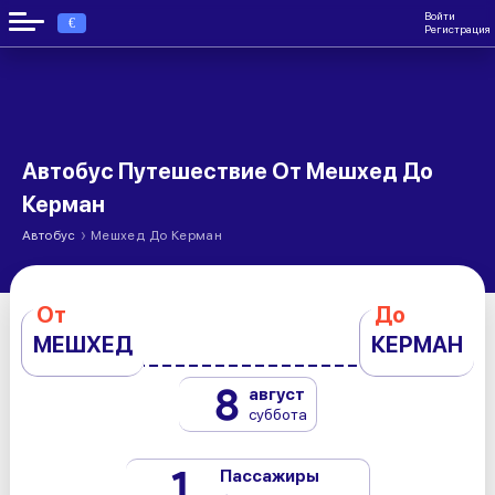
Войти
€
Регистрация
Автобус Путешествие От Мешхед До
Керман
›
Автобус
Мешхед До Керман
От
До
МЕШХЕД
КЕРМАН
8
август
суббота
1
Пассажиры