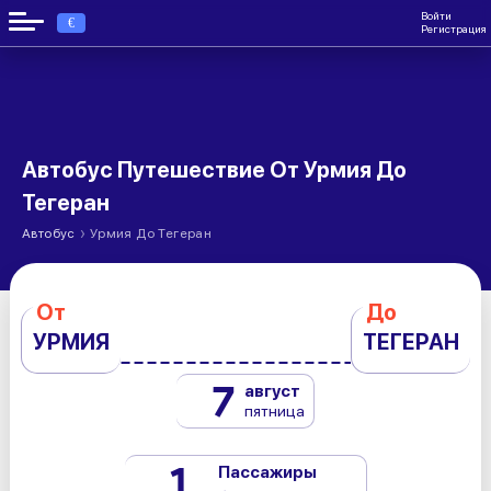
Войти
€
Регистрация
Автобус Путешествие От Урмия До
Тегеран
›
Автобус
Урмия До Тегеран
От
До
УРМИЯ
ТЕГЕРАН
7
август
пятница
1
Пассажиры