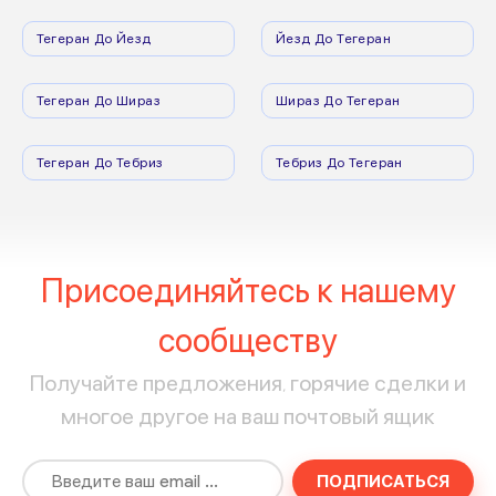
Тегеран До Йезд
Йезд До Тегеран
Тегеран До Шираз
Шираз До Тегеран
Тегеран До Тебриз
Тебриз До Тегеран
Присоединяйтесь к нашему
сообществу
Получайте предложения, горячие сделки и
многое другое на ваш почтовый ящик
ПОДПИСАТЬСЯ