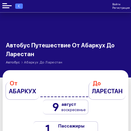
Войти
€
Регистрация
Автобус Путешествие От Абаркух До
Ларестан
›
Автобус
Абаркух До Ларестан
От
До
АБАРКУХ
ЛАРЕСТАН
9
август
воскресенье
1
Пассажиры