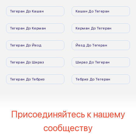
Тегеран До Кашан
Кашан До Тегеран
Тегеран До Керман
Керман До Тегеран
Тегеран До Йезд
Йезд До Тегеран
Тегеран До Шираз
Шираз До Тегеран
Тегеран До Тебриз
Тебриз До Тегеран
Присоединяйтесь к нашему
сообществу