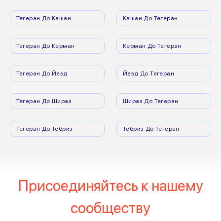
Тегеран До Кашан
Кашан До Тегеран
Тегеран До Керман
Керман До Тегеран
Тегеран До Йезд
Йезд До Тегеран
Тегеран До Шираз
Шираз До Тегеран
Тегеран До Тебриз
Тебриз До Тегеран
Присоединяйтесь к нашему
сообществу