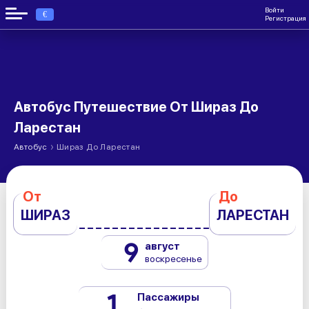
Войти
€
Регистрация
Автобус Путешествие От Шираз До
Ларестан
›
Автобус
Шираз До Ларестан
От
До
ШИРАЗ
ЛАРЕСТАН
9
август
воскресенье
1
Пассажиры