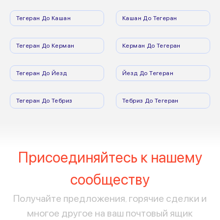
Тегеран До Кашан
Кашан До Тегеран
Тегеран До Керман
Керман До Тегеран
Тегеран До Йезд
Йезд До Тегеран
Тегеран До Тебриз
Тебриз До Тегеран
Присоединяйтесь к нашему
сообществу
Получайте предложения, горячие сделки и
многое другое на ваш почтовый ящик