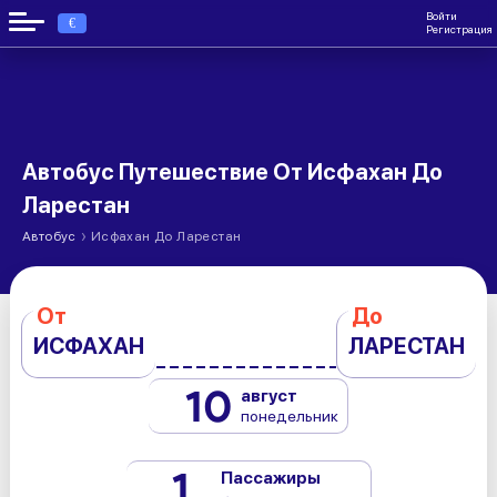
Войти
€
Регистрация
Автобус Путешествие От Исфахан До
Ларестан
›
Автобус
Исфахан До Ларестан
От
До
ИСФАХАН
ЛАРЕСТАН
10
август
понедельник
1
Пассажиры