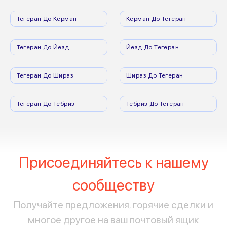
Тегеран До Керман
Керман До Тегеран
Тегеран До Йезд
Йезд До Тегеран
Тегеран До Шираз
Шираз До Тегеран
Тегеран До Тебриз
Тебриз До Тегеран
Присоединяйтесь к нашему
сообществу
Получайте предложения, горячие сделки и
многое другое на ваш почтовый ящик