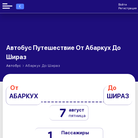
Войти
€
Регистрация
Автобус Путешествие От Абаркух До
Шираз
›
Автобус
Абаркух До Шираз
От
До
АБАРКУХ
ШИРАЗ
7
август
пятница
1
Пассажиры