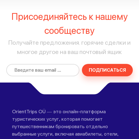
Присоединяйтесь к нашему
сообществу
Получайте предложения, горячие сделки и
многое другое на ваш почтовый ящик
ПОДПИСАТЬСЯ
OrientTrips OÜ — это онлайн-платформа
туристических услуг, которая помогает
путешественникам бронировать отдельно
выбранные услуги, включая авиабилеты, отели,