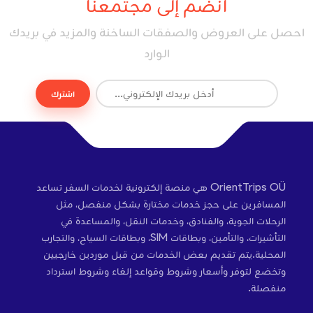
انضم إلى مجتمعنا
احصل على العروض والصفقات الساخنة والمزيد في بريدك
الوارد
اشترك
OrientTrips OÜ هي منصة إلكترونية لخدمات السفر تساعد
المسافرين على حجز خدمات مختارة بشكل منفصل، مثل
الرحلات الجوية، والفنادق، وخدمات النقل، والمساعدة في
التأشيرات، والتأمين، وبطاقات SIM، وبطاقات السياح، والتجارب
المحلية.يتم تقديم بعض الخدمات من قبل موردين خارجيين
وتخضع لتوفر وأسعار وشروط وقواعد إلغاء وشروط استرداد
منفصلة.