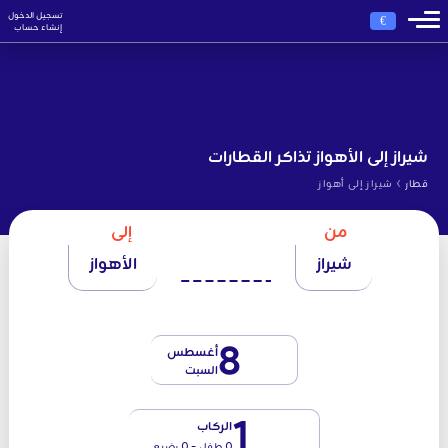
تسجيل الدخول
€
إنشاء حساب
شيراز إلى الأهواز تذاكر القطارات
›
قطار
شيراز إلى أهواز
من
إلى
شيراز
الأهواز
8
أغسطس
السبت
1
الركاب
0 طفل - 0 رضيع