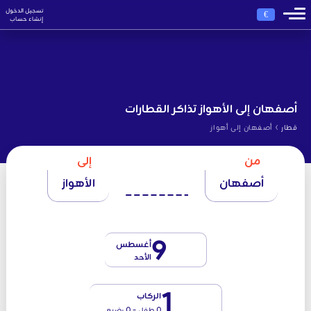
تسجيل الدخول
€
إنشاء حساب
أصفهان إلى الأهواز تذاكر القطارات
›
قطار
أصفهان إلى أهواز
من
إلى
أصفهان
الأهواز
9
أغسطس
الأحد
1
الركاب
0 طفل - 0 رضيع