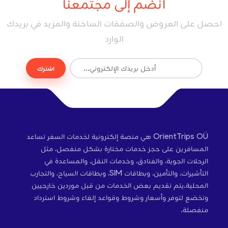
انضم إلى مجتمعنا
احصل على العروض والصفقات الساخنة والمزيد في بريدك
الوارد
اشترك
OrientTrips OÜ هي منصة إلكترونية لخدمات السفر تساعد
المسافرين على حجز خدمات مختارة بشكل منفصل، مثل
الرحلات الجوية، والفنادق، وخدمات النقل، والمساعدة في
التأشيرات، والتأمين، وبطاقات SIM، وبطاقات السياح، والتجارب
المحلية.يتم تقديم بعض الخدمات من قبل موردين خارجيين
وتخضع لتوفر وأسعار وشروط وقواعد إلغاء وشروط استرداد
منفصلة.