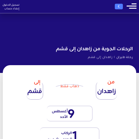
تسجيل الدخول
€
إنشاء حساب
الرحلات الجوية من زاهدان إلى قشم
›
رحلة طيران
زاهدان إلى قشم
من
إلى
ذهاب فقط
زاهدان
قشم
9
أغسطس
الأحد
1
الركاب
0 طفل - 0 رضيع