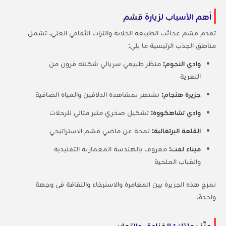
أهم الأسباب لزيارة قشم
تقدم قشم عجائب الطبيعة الخلابة والتراث الثقافي الغني. تشمل
مناطق الجذب الرئيسية ما يلي:
وادي النجوم:
منظر طبيعي سريالي شكلته قرون من
التعرية
جزيرة هنجام:
تشتهر بمشاهدة الدلافين والمياه الصافية
وادي تشاهكووه:
تشكيل صخري مثير مثالي للرحلات
القلعة البرتغالية:
لمحة عن ماضي قشم الاستراتيجي
ميناء لفت:
معروف بالهندسة المعمارية التقليدية
والقباب الملحية
تمزج هذه الجزيرة بين المغامرة والاسترخاء والثقافة في وجهة
واحدة.
عزّز رحلتك: الفنادق والتجارب