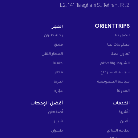
2. L2, 141 Taleghani St, Tehran, IR
ORIENTTRIPS
الحجز
اتصل بنا
رحلة طيران
معلومات عنا
فندق
تعاون معنا
المطار النقل
الشروط والأحكام
حافلة
سياسة الاسترجاع
قطار
سياسة الخصوصية
تجربة
المدونة
عبّارة
الخدمات
أفضل الوجهات
تأشيرة
أصفهان
تأمين
شيراز
بطاقة السائح
طهران