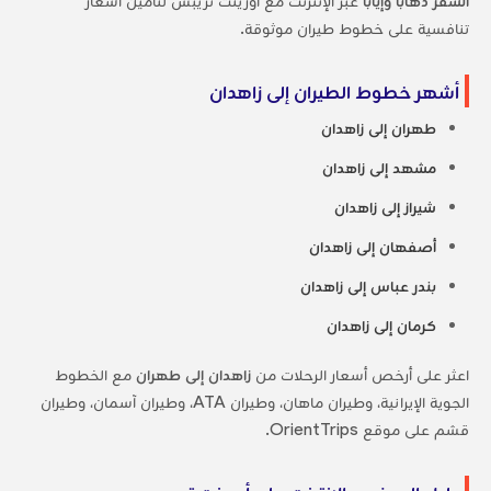
السفر ذهاباً وإياباً
عبر الإنترنت مع أورينت تريبس لتأمين أسعار
تنافسية على خطوط طيران موثوقة.
أشهر خطوط الطيران إلى زاهدان
طهران إلى زاهدان
مشهد إلى زاهدان
شيراز إلى زاهدان
أصفهان إلى زاهدان
بندر عباس إلى زاهدان
كرمان إلى زاهدان
اعثر على أرخص أسعار الرحلات من
زاهدان إلى طهران
مع الخطوط
الجوية الإيرانية، وطيران ماهان، وطيران ATA، وطيران آسمان، وطيران
قشم على موقع OrientTrips.