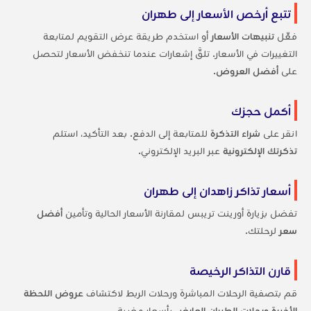
تتبع أرخص الأسعار إلى طهران
فعِّل
تنبيهات الأسعار
أو استخدم طريقة عرض التقويم لمتابعة
التغييرات في الأسعار. تلقَّ إشعارات عندما تنخفض الأسعار لتحصل
على
أفضل العروض
.
أكمل حجزك
انقر على
شراء التذكرة
للمتابعة إلى الدفع. بعد التأكيد، استلم
تذكرتك الإلكترونية
عبر البريد الإلكتروني.
أسعار تذاكر زاهدان إلى طهران
تفضل بزيارة أورينت تريبس لمقارنة الأسعار الحالية وتأمين
أفضل
سعر
لرحلتك.
قارن التذاكر الرخيصة
قم بتصفية الرحلات المباشرة ورحلات الربط لاكتشاف
عروض اللحظة
الأخيرة
ورحلات الطيران العارض
بأسعار مغرية.