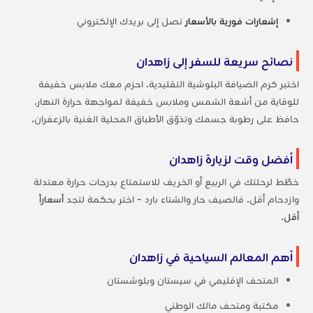
إشعارات فورية بالأسعار
تصل إلى بريدك الإلكتروني
نصائح سريعة للسفر إلى زاهدان
اختبر كرم الضيافة البلوشية التقليدية. احزم معك ملابس خفيفة
للوقاية من أشعة الشمس وملابس خفيفة لمواجهة حرارة النهار.
حافظ على رطوبة جسمك وتذوّق الأطباق المحلية الغنية بالزعفران.
أفضل وقت لزيارة زاهدان
خطّط لرحلتك في الربيع أو الخريف للاستمتاع بدرجات حرارة معتدلة
وازدحام أقل. فالصيف حار والشتاء بارد - اختر بحكمة لتجد
أسعاراً
أقل
.
أهم المعالم السياحية في زاهدان
المتحف الإقليمي في سيستان وبلوشستان
مكتبة ومتحف مالك الوطني