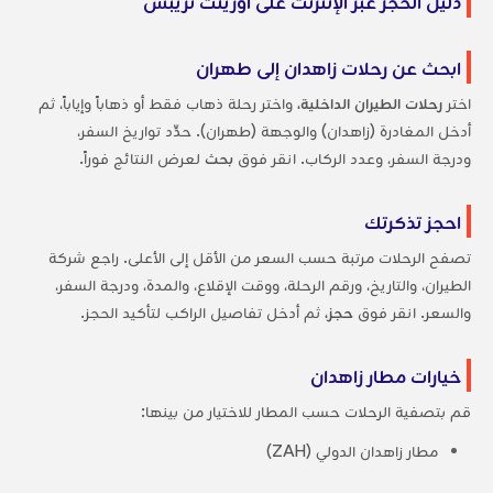
دليل الحجز عبر الإنترنت على أورينت تريبس
ابحث عن رحلات زاهدان إلى طهران
اختر
رحلات الطيران الداخلية،
واختر رحلة ذهاب فقط أو ذهاباً وإياباً، ثم
أدخل المغادرة (زاهدان) والوجهة (طهران). حدِّد تواريخ السفر،
ودرجة السفر، وعدد الركاب. انقر فوق
بحث
لعرض النتائج فوراً.
احجز تذكرتك
تصفح الرحلات مرتبة حسب السعر من الأقل إلى الأعلى. راجع شركة
الطيران، والتاريخ، ورقم الرحلة، ووقت الإقلاع، والمدة، ودرجة السفر،
والسعر. انقر فوق
حجز،
ثم أدخل تفاصيل الراكب لتأكيد الحجز.
خيارات مطار زاهدان
قم بتصفية الرحلات حسب المطار للاختيار من بينها:
مطار زاهدان الدولي (ZAH)