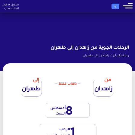
تسجيل الدخول
€
إنشاء حساب
الرحلات الجوية من زاهدان إلى طهران
›
رحلة طيران
زاهدان إلى طهران
من
إلى
ذهاب فقط
زاهدان
طهران
8
أغسطس
السبت
1
الركاب
0 طفل - 0 رضيع