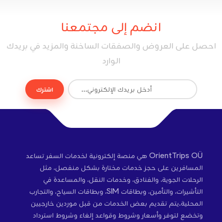
انضم إلى مجتمعنا
احصل على العروض والصفقات الساخنة والمزيد في بريدك
الوارد
اشترك
OrientTrips OÜ هي منصة إلكترونية لخدمات السفر تساعد
المسافرين على حجز خدمات مختارة بشكل منفصل، مثل
الرحلات الجوية، والفنادق، وخدمات النقل، والمساعدة في
التأشيرات، والتأمين، وبطاقات SIM، وبطاقات السياح، والتجارب
المحلية.يتم تقديم بعض الخدمات من قبل موردين خارجيين
وتخضع لتوفر وأسعار وشروط وقواعد إلغاء وشروط استرداد