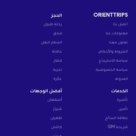
ORIENTTRIPS
الحجز
اتصل بنا
رحلة طيران
معلومات عنا
فندق
تعاون معنا
المطار النقل
الشروط والأحكام
حافلة
سياسة الاسترجاع
قطار
سياسة الخصوصية
تجربة
المدونة
عبّارة
الخدمات
أفضل الوجهات
تأشيرة
أصفهان
تأمين
شيراز
بطاقة السائح
طهران
شريحة SIM
كاشان
كرمان