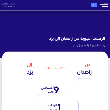
تسجيل الدخول
€
إنشاء حساب
الرحلات الجوية من زاهدان إلى يزد
›
رحلة طيران
زاهدان إلى يزد
من
إلى
ذهاب فقط
زاهدان
يزد
9
أغسطس
الأحد
1
الركاب
0 طفل - 0 رضيع