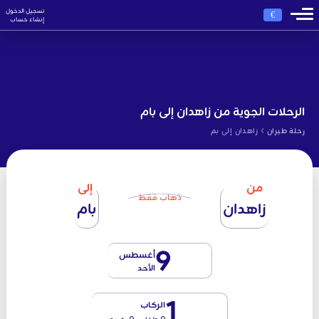
تسجيل الدخول
€
إنشاء حساب
الرحلات الجوية من زاهدان إلى بام
›
رحلة طيران
زاهدان إلى بم
من
إلى
ذهاب فقط
زاهدان
بام
9
أغسطس
الأحد
1
الركاب
0 طفل - 0 رضيع