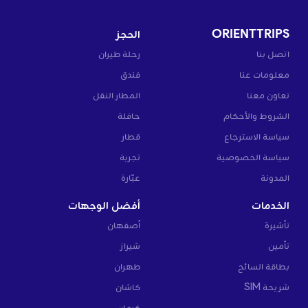
ORIENTTRIPS
الحجز
اتصل بنا
رحلة طيران
معلومات عنا
فندق
تعاون معنا
المطار النقل
الشروط والأحكام
حافلة
سياسة الاسترجاع
قطار
سياسة الخصوصية
تجربة
المدونة
عبّارة
الخدمات
أفضل الوجهات
تأشيرة
أصفهان
تأمين
شيراز
بطاقة السائح
طهران
شريحة SIM
كاشان
كرمان