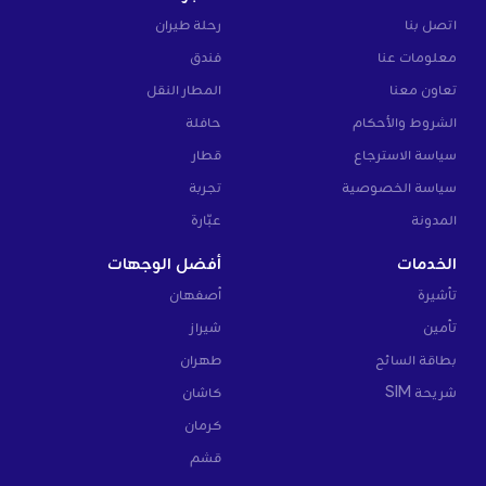
اتصل بنا
رحلة طيران
معلومات عنا
فندق
تعاون معنا
المطار النقل
الشروط والأحكام
حافلة
سياسة الاسترجاع
قطار
سياسة الخصوصية
تجربة
المدونة
عبّارة
الخدمات
أفضل الوجهات
تأشيرة
أصفهان
تأمين
شيراز
بطاقة السائح
طهران
شريحة SIM
كاشان
كرمان
قشم