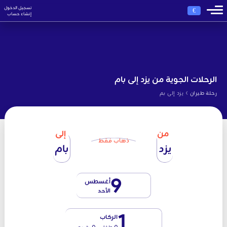
تسجيل الدخول
€
إنشاء حساب
الرحلات الجوية من يزد إلى بام
›
رحلة طيران
يزد إلى بم
من
إلى
ذهاب فقط
يزد
بام
9
أغسطس
الأحد
1
الركاب
0 طفل - 0 رضيع