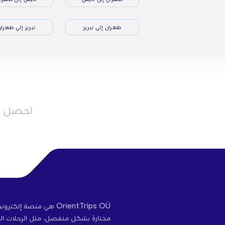
طهران إلى تبريز
تبريز إلى طهرا
احصل عل
OrientTrips OÜ هي منص
مختارة بشكل منفصل، مثل الرحلات الج