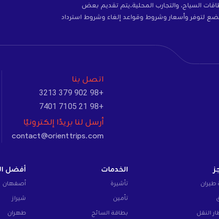
ات، والتأمين، وبطاقات SIM، وبطاقات السياح، والتجارب المحلية.يتم تقديم بعض
ضع لتوفر وأسعار وشروط وقواعد إلغاء وشروط استرداد
اتصل بنا
+98 902 379 3213
+98 21 7105 7401
أرسل لنا بريدًا إلكترونيًا
contact@orienttrips.com
ز
الخدمات
أفضل ال
 طيران
تأشيرة
أصفهان
تأمين
شيراز
ار النقل
بطاقة السائح
طهران