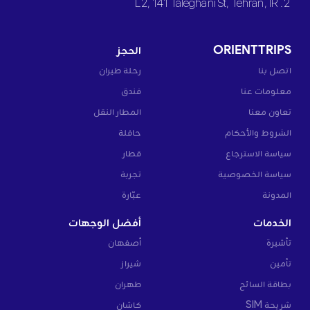
2. L2, 141 Taleghani St, Tehran, IR
ORIENTTRIPS
الحجز
اتصل بنا
رحلة طيران
معلومات عنا
فندق
تعاون معنا
المطار النقل
الشروط والأحكام
حافلة
سياسة الاسترجاع
قطار
سياسة الخصوصية
تجربة
المدونة
عبّارة
الخدمات
أفضل الوجهات
تأشيرة
أصفهان
تأمين
شيراز
بطاقة السائح
طهران
شريحة SIM
كاشان