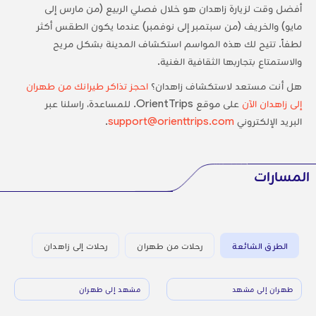
أفضل وقت لزيارة زاهدان هو خلال فصلي الربيع (من مارس إلى
مايو) والخريف (من سبتمبر إلى نوفمبر) عندما يكون الطقس أكثر
لطفاً. تتيح لك هذه المواسم استكشاف المدينة بشكل مريح
والاستمتاع بتجاربها الثقافية الغنية.
هل أنت مستعد لاستكشاف زاهدان؟
احجز تذاكر طيرانك من طهران
إلى زاهدان الآن
على موقع OrientTrips. للمساعدة، راسلنا عبر
البريد الإلكتروني
support@orienttrips.com
.
المسارات
الطرق الشائعة
رحلات من طهران
رحلات إلى زاهدان
طهران إلى مشهد
مشهد إلى طهران