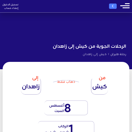
تسجيل الدخول
€
إنشاء حساب
الرحلات الجوية من كيش إلى زاهدان
›
رحلة طيران
كيش إلى زاهدان
من
إلى
ذهاب فقط
كيش
زاهدان
8
أغسطس
السبت
1
الركاب
0 طفل - 0 رضيع