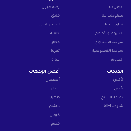
اتصل بنا
رحلة طيران
معلومات عنا
فندق
تعاون معنا
المطار النقل
الشروط والأحكام
حافلة
سياسة الاسترجاع
قطار
سياسة الخصوصية
تجربة
المدونة
عبّارة
الخدمات
أفضل الوجهات
تأشيرة
أصفهان
تأمين
شيراز
بطاقة السائح
طهران
شريحة SIM
كاشان
كرمان
قشم