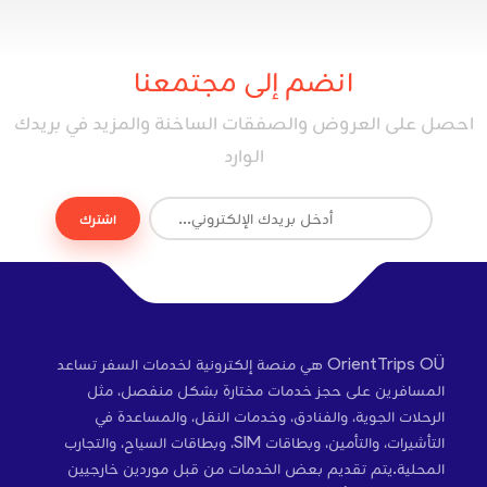
انضم إلى مجتمعنا
احصل على العروض والصفقات الساخنة والمزيد في بريدك
الوارد
اشترك
OrientTrips OÜ هي منصة إلكترونية لخدمات السفر تساعد
المسافرين على حجز خدمات مختارة بشكل منفصل، مثل
الرحلات الجوية، والفنادق، وخدمات النقل، والمساعدة في
التأشيرات، والتأمين، وبطاقات SIM، وبطاقات السياح، والتجارب
المحلية.يتم تقديم بعض الخدمات من قبل موردين خارجيين