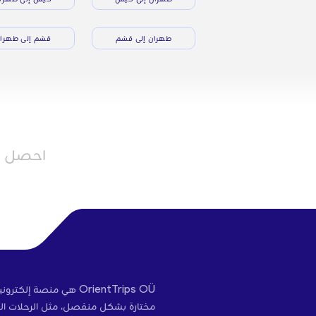
طهران إلى قشم
قشم إلى طهرا
احصل عل
OrientTrips OÜ هي منص
مختارة بشكل منفصل، مثل الرحلات الج