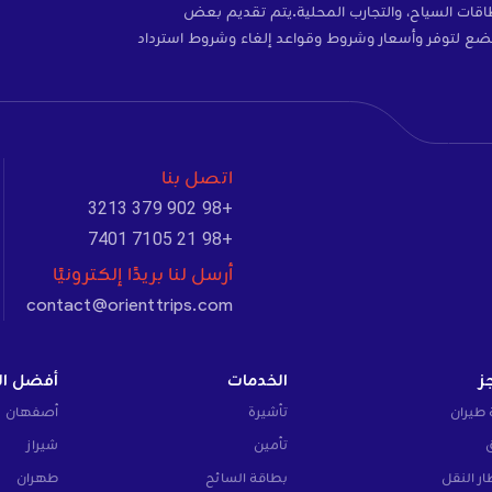
ات، والتأمين، وبطاقات SIM، وبطاقات السياح، والتجارب المحلية.يتم تقديم بعض
ضع لتوفر وأسعار وشروط وقواعد إلغاء وشروط استرداد
اتصل بنا
+98 902 379 3213
+98 21 7105 7401
أرسل لنا بريدًا إلكترونيًا
contact@orienttrips.com
ز
الخدمات
أفضل ال
 طيران
تأشيرة
أصفهان
تأمين
شيراز
ار النقل
بطاقة السائح
طهران