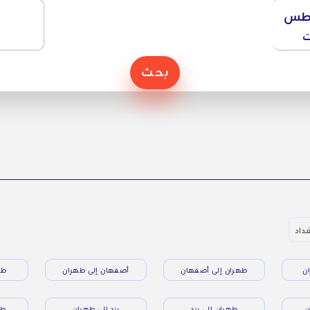
طس
ت
بحث
غداد
ن
طهران إلى أصفهان
أصفهان إلى طهران
طه
ن
طهران إلى يزد
يزد إلى طهران
طه