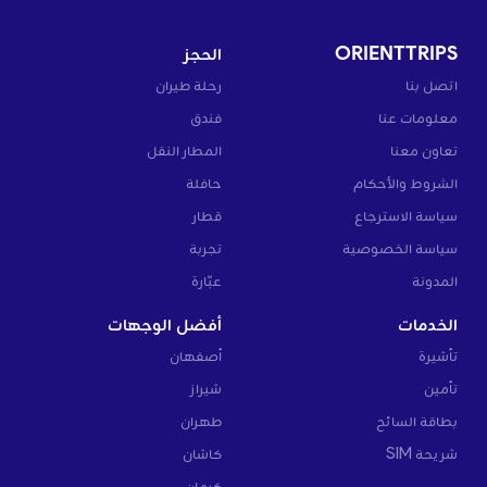
ORIENTTRIPS
الحجز
اتصل بنا
رحلة طيران
معلومات عنا
فندق
تعاون معنا
المطار النقل
الشروط والأحكام
حافلة
سياسة الاسترجاع
قطار
سياسة الخصوصية
تجربة
المدونة
عبّارة
الخدمات
أفضل الوجهات
تأشيرة
أصفهان
تأمين
شيراز
بطاقة السائح
طهران
شريحة SIM
كاشان
كرمان