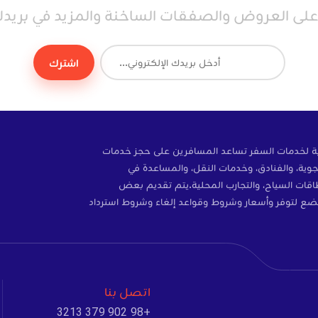
ى العروض والصفقات الساخنة والمزيد في بريدك 
اشترك
ة إلكترونية لخدمات السفر تساعد المسافرين على حجز خدمات
وية، والفنادق، وخدمات النقل، والمساعدة في
ات، والتأمين، وبطاقات SIM، وبطاقات السياح، والتجارب المحلية.يتم تقديم بعض
ضع لتوفر وأسعار وشروط وقواعد إلغاء وشروط استرداد
اتصل بنا
+98 902 379 3213