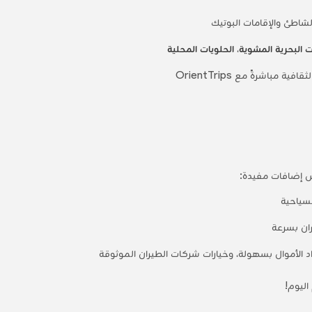
شاطئ والإقامات البوتيك
ت البحرية المشوية
،
الحلويات المحلية
مباشرةً مع OrientTrips
س إضافات مفيدة:
ران بسرعة
اد الأموال بسهولة، وخيارات شركات الطيران الموثوقة
ليوم!