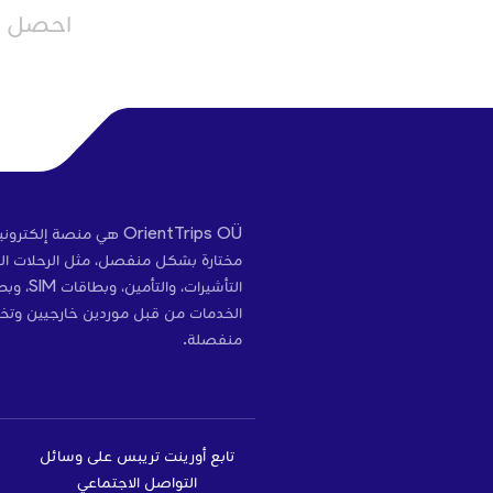
احصل عل
OrientTrips OÜ هي منص
مختارة بشكل منفصل، مثل الرحلات الج
التأشير
الخدمات من قبل موردين خارجيين وتخ
منفصلة.
تابع أورينت تريبس على وسائل
التواصل الاجتماعي