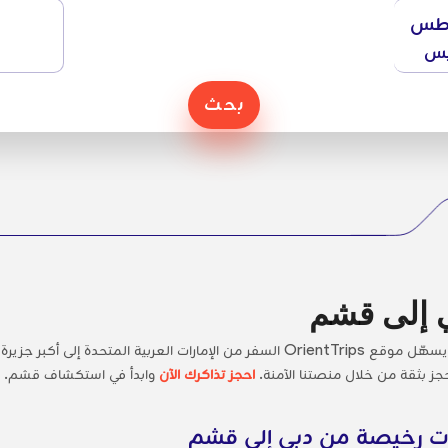
طس
يس
بحث
 إلى قشم
؟ يسهّل موقع OrientTrips السفر من الإمارات العربية المتحدة 
جز بثقة من خلال منصتنا الآمنة.
احجز تذاكرك الآن
وابدأ في استكشاف قشم.
لات رخيصة من دبي إلى قشم