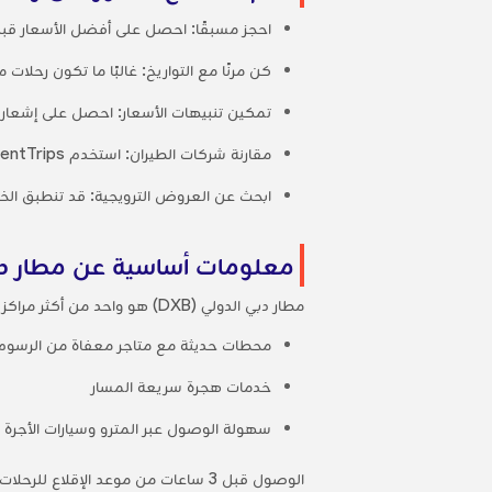
احجز مسبقًا: احصل على أفضل الأسعار قبل ن
كن مرنًا مع التواريخ: غالبًا ما تكون رحلا
تمكين تنبيهات الأسعار: احصل على إشعار ع
مقارنة شركات الطيران: استخدم OrientTrips لرؤية جميع خياراتك في وقت واحد.
ابحث عن العروض الترويجية: قد تنطبق ال
معلومات أساسية عن مطار د
مطار دبي الدولي (DXB) هو واحد من أكثر مراكز السفر ازدحاماً في العالم، حيث يوفر رحلات يومية إلى وجهات في جميع أنحاء الشرق الأوسط، بما في ذلك قشم. أبرز الملامح:
محطات حديثة مع متاجر معفاة من الرسوم
خدمات هجرة سريعة المسار
سهولة الوصول عبر المترو وسيارات الأجرة 
الوصول قبل 3 ساعات من موعد الإقلاع للرحلات الدولية.