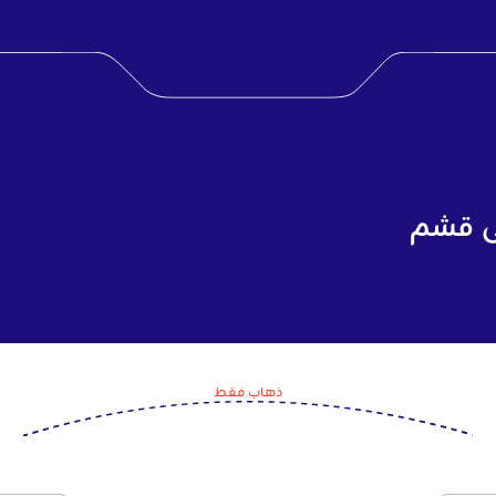
لى قشم
ذهاب فقط