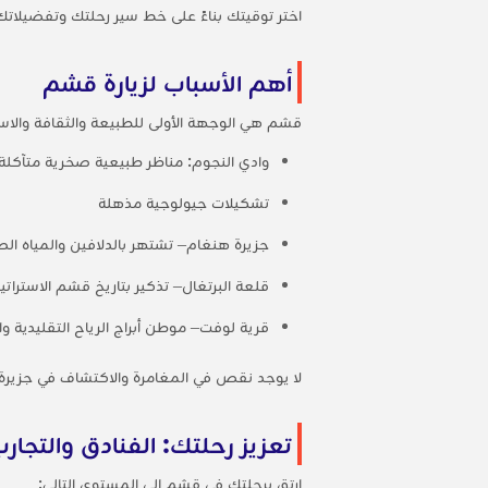
اختر توقيتك بناءً على خط سير رحلتك وتفضيلاتك
أهم الأسباب لزيارة قشم
قشم هي الوجهة الأولى للطبيعة والثقافة والاستر
وادي النجوم: مناظر طبيعية صخرية متآكلة تبه
تشكيلات جيولوجية مذهلة
جزيرة هنغام– تشتهر بالدلافين والمياه الص
قلعة البرتغال– تذكير بتاريخ قشم الاستراتي
قرية لوفت– موطن أبراج الرياح التقليدية وا
لا يوجد نقص في المغامرة والاكتشاف في جزير
تعزيز رحلتك: الفنادق والتجار
ارتق برحلتك في قشم إلى المستوى التالي: