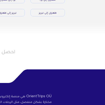
طهران إلى تبريز
تبريز إلى طهرا
احصل عل
OrientTrips OÜ هي منص
مختارة بشكل منفصل، مثل الرحلات الج