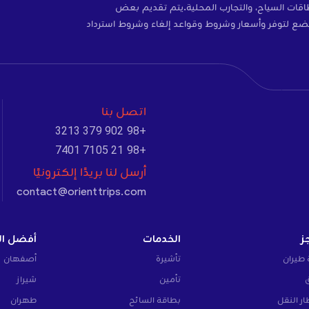
ات، والتأمين، وبطاقات SIM، وبطاقات السياح، والتجارب المحلية.يتم تقديم بعض
ضع لتوفر وأسعار وشروط وقواعد إلغاء وشروط استرداد
اتصل بنا
+98 902 379 3213
+98 21 7105 7401
أرسل لنا بريدًا إلكترونيًا
contact@orienttrips.com
ز
الخدمات
أفضل ال
 طيران
تأشيرة
أصفهان
تأمين
شيراز
ار النقل
بطاقة السائح
طهران