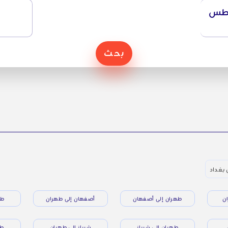
طس
بحث
 بغداد
ن
طهران إلى أصفهان
أصفهان إلى طهران
طه
طهران إلى شيراز
شيراز إلى طهران
طه