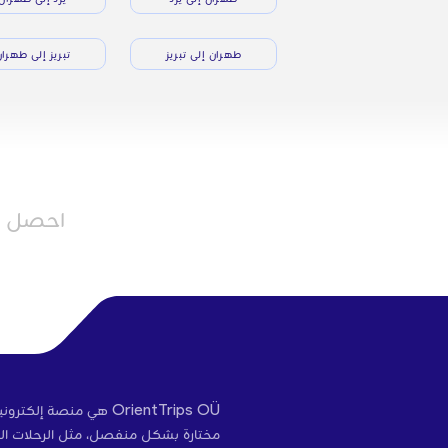
طهران إلى تبريز
تبريز إلى طهرا
احصل عل
OrientTrips OÜ هي منص
مختارة بشكل منفصل، مثل الرحلات الج