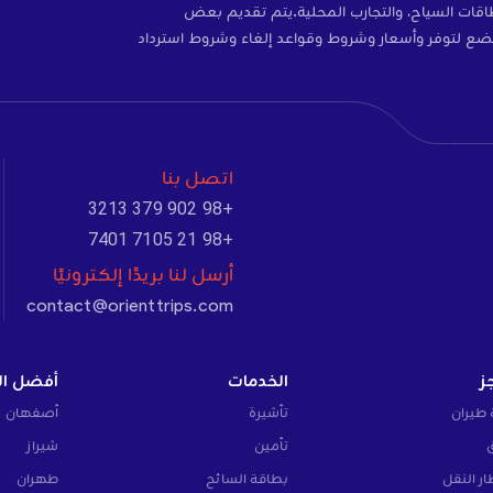
ات، والتأمين، وبطاقات SIM، وبطاقات السياح، والتجارب المحلية.يتم تقديم بعض
ضع لتوفر وأسعار وشروط وقواعد إلغاء وشروط استرداد
اتصل بنا
+98 902 379 3213
+98 21 7105 7401
أرسل لنا بريدًا إلكترونيًا
contact@orienttrips.com
ز
الخدمات
أفضل ال
 طيران
تأشيرة
أصفهان
تأمين
شيراز
ار النقل
بطاقة السائح
طهران