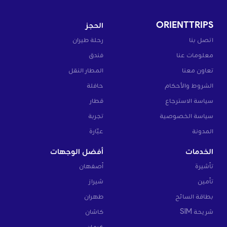
ORIENTTRIPS
الحجز
اتصل بنا
رحلة طيران
معلومات عنا
فندق
تعاون معنا
المطار النقل
الشروط والأحكام
حافلة
سياسة الاسترجاع
قطار
سياسة الخصوصية
تجربة
المدونة
عبّارة
الخدمات
أفضل الوجهات
تأشيرة
أصفهان
تأمين
شيراز
بطاقة السائح
طهران
شريحة SIM
كاشان
كرمان