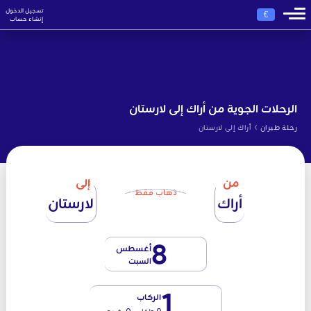
تسجيل الدخول
€
إنشاء حساب
الرحلات الجوية من أراك إلى لارستان
›
رحلة طيران
أراك إلى لارستان
من
إلى
ذهاب فقط
أراك
لارستان
8
أغسطس
السبت
1
الركاب
0 طفل - 0 رضيع