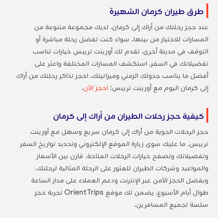
طرق طيران كرمان الشهيرة
عند حجز رحلتك من أراك إلى كرمان، لديك مجموعة متنوعة من
المسارات للاختيار من بينها. سواء كنت تفضل رحلة مباشرة أو
التوقف في مدينة أخرى، تقدم لك أورينت تريبس خيارات تناسب
تفضيلاتك في السفر. استكشف المسارات المختلفة واعثر على
أفضل ما يناسب جدولك الزمني وميزانيتك. احجز تذاكر رحلتك من أراك
إلى كرمان اليوم مع أورينت تريبس:
احجز الآن
.
كيفية حجز رحلات الطيران من أراك إلى كرمان
حجز الرحلات الجوية من أراك إلى كرمان سريع وسهل مع أورينت
تريبس. ما عليك سوى زيارة الموقع الإلكتروني وتحديد تواريخ السفر
وتفضيلاتك وتصفح خيارات الرحلات المتاحة. قارن بين الأسعار
والمواعيد وشركات الطيران للعثور على الرحلة المثالية لرحلتك.
وبفضل الحجز الآمن عبر الإنترنت ودعم العملاء على مدار الساعة
طوال أيام الأسبوع، يضمن لك موقع OrientTrips تجربة حجز
سلسة لجميع المسافرين.