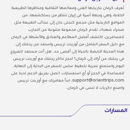
تُعرف كرمان بتاريخها الغني ومعالمها الثقافية ومناظرها الطبيعية
الخلابة، وهي وجهة آسرة في إيران تنتظر من يستكشفها. من
المواقع التاريخية مثل مجمع كنجلى خان إلى عجائب الطبيعة مثل
صحراء شهداد، تقدم كرمان مجموعة متنوعة من التجارب
للمسافرين. اكتشف أفضل المطاعم والفنادق والأنشطة في كرمان
مع دليل السفر الشامل من أورينت تريبس واستفد من رحلتك إلى
هذه المدينة النابضة بالحياة إلى أقصى حد. هل أنت مستعد للشروع
في رحلتك من أراك إلى كرمان؟ احجز تذاكر رحلتك مع أورينت تريبس
اليوم واستمتع بتجربة تخطيط سلس للسفر من البداية إلى النهاية.
للمساعدة في الحجز أو أي استفسارات، اتصل بفريق الدعم لدينا على
support@orienttrips.com. ابدأ مغامرتك مع أورينت تريبس
واصنع ذكريات لا تنسى في كرمان.
المسارات