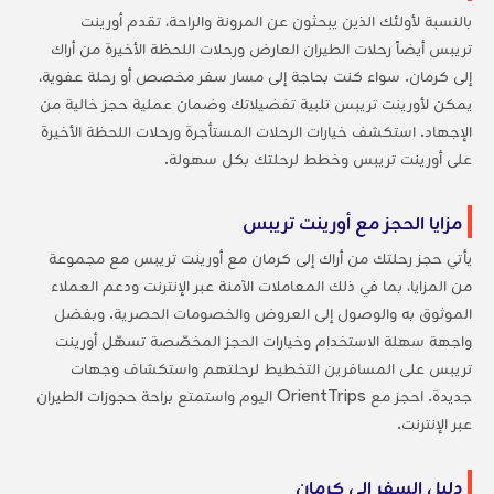
بالنسبة لأولئك الذين يبحثون عن المرونة والراحة، تقدم أورينت
تريبس أيضاً رحلات الطيران العارض ورحلات اللحظة الأخيرة من أراك
إلى كرمان. سواء كنت بحاجة إلى مسار سفر مخصص أو رحلة عفوية،
يمكن لأورينت تريبس تلبية تفضيلاتك وضمان عملية حجز خالية من
الإجهاد. استكشف خيارات الرحلات المستأجرة ورحلات اللحظة الأخيرة
على أورينت تريبس وخطط لرحلتك بكل سهولة.
مزايا الحجز مع أورينت تريبس
يأتي حجز رحلتك من أراك إلى كرمان مع أورينت تريبس مع مجموعة
من المزايا، بما في ذلك المعاملات الآمنة عبر الإنترنت ودعم العملاء
الموثوق به والوصول إلى العروض والخصومات الحصرية. وبفضل
واجهة سهلة الاستخدام وخيارات الحجز المخصّصة تسهّل أورينت
تريبس على المسافرين التخطيط لرحلتهم واستكشاف وجهات
جديدة. احجز مع OrientTrips اليوم واستمتع براحة حجوزات الطيران
عبر الإنترنت.
دليل السفر إلى كرمان