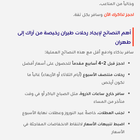
وخالياً من المتاعب.
احجز تذاكرك الآن
وسافر بكل ثقة.
أهم النصائح لإيجاد رحلات طيران رخيصة من آراك إلى
طهران
سافر بذكاء وادفع أقل مع هذه النصائح العملية:
احجز قبل 2-4 أسابيع مقدماً
للحصول على أسعار أفضل
رحلات منتصف الأسبوع
(أيام الثلاثاء أو الأربعاء) غالباً ما
تكون أرخص
سافر خارج ساعات الذروة،
مثل الصباح الباكر أو في وقت
متأخر من المساء
تجنب العطلات،
خاصةً عيد النوروز وعطلات نهاية الأسبوع
اضبط تنبيهات الأسعار
لالتقاط الانخفاضات المفاجئة في
الأسعار