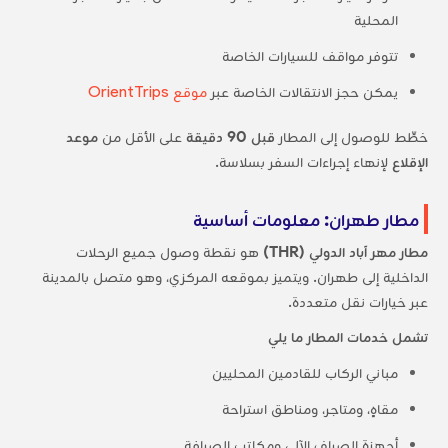
المحلية
تتوفر مواقف للسيارات الخاصة
يمكن حجز الانتقالات الخاصة عبر
موقع OrientTrips
خطِّط للوصول إلى المطار
قبل 90 دقيقة
على الأقل من
موعد
الإقلاع
لإنهاء إجراءات السفر بسلاسة.
مطار طهران: معلومات أساسية
مطار مهر آباد الدولي (THR)
هو نقطة وصول جميع الرحلات
الداخلية إلى طهران. ويتميز بموقعه المركزي، وهو متصل بالمدينة
عبر خيارات نقل متعددة.
تشمل خدمات المطار ما يلي
مباني الركاب للقادمين المحليين
مقاهٍ، ومتاجر، ومناطق استراحة
أجهزة الصراف الآلي ومكاتب الصرافة