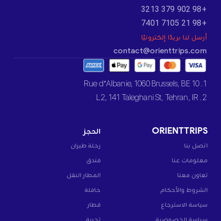
+98 902 379 3213
+98 21 7105 7401
أرسل لنا بريدًا إلكترونيًا
contact@orienttrips.com
1. 10 Rue d’Albanie, 1060 Brussels, BE
2. L2, 141 Taleghani St, Tehran, IR
ORIENTTRIPS
الحجز
اتصل بنا
رحلة طيران
معلومات عنا
فندق
تعاون معنا
المطار النقل
الشروط والأحكام
حافلة
سياسة الاسترجاع
قطار
سياسة الخصوصية
تجربة