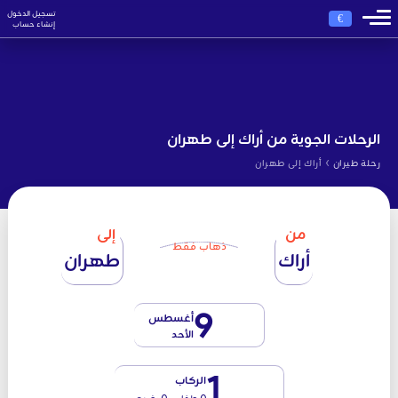
تسجيل الدخول
€
إنشاء حساب
الرحلات الجوية من أراك إلى طهران
›
رحلة طيران
أراك إلى طهران
من
إلى
ذهاب فقط
أراك
طهران
9
أغسطس
الأحد
1
الركاب
0 طفل - 0 رضيع