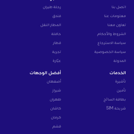
اتصل بنا
رحلة طيران
معلومات عنا
فندق
تعاون معنا
المطار النقل
الشروط والأحكام
حافلة
سياسة الاسترجاع
قطار
سياسة الخصوصية
تجربة
المدونة
عبّارة
الخدمات
أفضل الوجهات
تأشيرة
أصفهان
تأمين
شيراز
بطاقة السائح
طهران
شريحة SIM
كاشان
كرمان
قشم