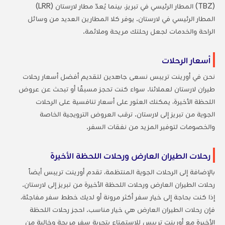
(TBZ) المطار الرئيسي في تبريز، بينما يُعدّ مطار لارستان (LRR)
المطار الرئيسي في لارستان. يوفر كلا المطارين العديد من وسائل
الراحة والخدمات لجعل رحلتك مريحة وملائمة.
أسعار الرحلات
نحن في أورينت تريبس نسعى جاهدين لتقديم أفضل أسعار رحلات
طيران لارستان لعملائنا. سواء كنت تحجز مسبقًا أو تبحث عن عروض
اللحظة الأخيرة، يمكنك العثور على أسعار تنافسية على الرحلات
الجوية من تبريز إلى لارستان. ترقب العروض الترويجية الخاصة
والخصومات لتوفير المزيد من نفقات السفر.
رحلات الطيران العارض ورحلات اللحظة الأخيرة
بالإضافة إلى الرحلات الجوية المنتظمة، تقدم أورينت تريبس أيضاً
رحلات الطيران العارض ورحلات اللحظة الأخيرة من تبريز إلى لارستان.
إذا كنت بحاجة إلى خيار سفر أكثر مرونة أو لديك خطط سفر مفاجئة،
فإن رحلات الطيران العارض هي خيار مناسب. احجز رحلات اللحظة
الأخيرة مع أورينت تريبس للاستمتاع بتجربة سفر مريحة وخالية من