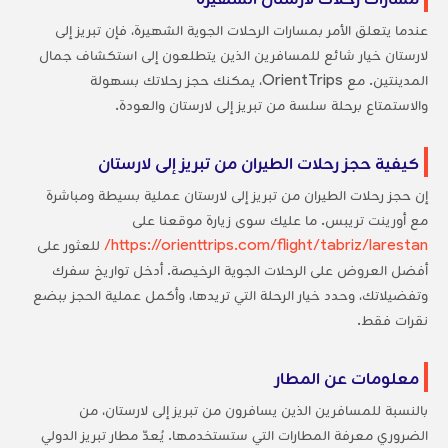
عندما يتعلق الأمر بمسارات الرحلات الجوية الشهيرة، فإن تبريز إلى
لارستان خيار شائع للمسافرين الذين يتطلعون إلى استكشاف جمال
المدينتين. مع OrientTrips، يمكنك حجز رحلاتك بسهولة
والاستمتاع برحلة سلسة من تبريز إلى لارستان والعودة.
كيفية حجز رحلات الطيران من تبريز إلى لارستان
إن حجز رحلات الطيران من تبريز إلى لارستان عملية بسيطة ومباشرة
مع أورينت تريبس. ما عليك سوى زيارة موقعنا على
https://orienttrips.com/flight/tabriz/larestan/
للعثور على
أفضل العروض على الرحلات الجوية الرخيصة. أدخل تواريخ سفرك
وتفضيلاتك، وحدد خيار الرحلة التي تريدها، وأكمل عملية الحجز ببضع
نقرات فقط.
معلومات عن المطار
بالنسبة للمسافرين الذين يسافرون من تبريز إلى لارستان، من
الضروري معرفة المطارات التي ستستخدمها. يُعدّ مطار تبريز الدولي