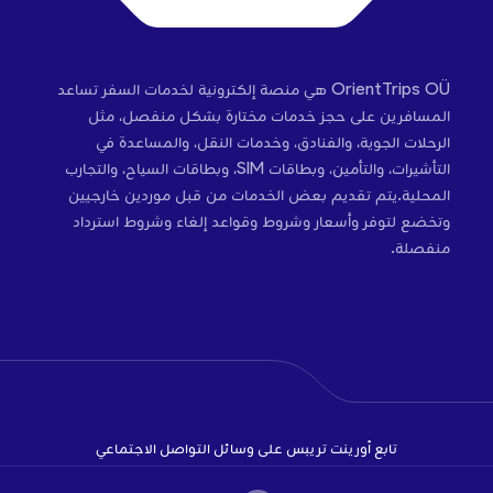
OrientTrips OÜ هي منصة إلكترونية لخدمات السفر تساعد
المسافرين على حجز خدمات مختارة بشكل منفصل، مثل
الرحلات الجوية، والفنادق، وخدمات النقل، والمساعدة في
التأشيرات، والتأمين، وبطاقات SIM، وبطاقات السياح، والتجارب
المحلية.يتم تقديم بعض الخدمات من قبل موردين خارجيين
وتخضع لتوفر وأسعار وشروط وقواعد إلغاء وشروط استرداد
منفصلة.
تابع أورينت تريبس على وسائل التواصل الاجتماعي