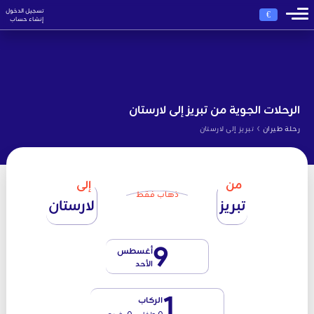
تسجيل الدخول
€
إنشاء حساب
الرحلات الجوية من تبريز إلى لارستان
›
رحلة طيران
تبريز إلى لارستان
من
إلى
ذهاب فقط
تبريز
لارستان
9
أغسطس
الأحد
1
الركاب
0 طفل - 0 رضيع