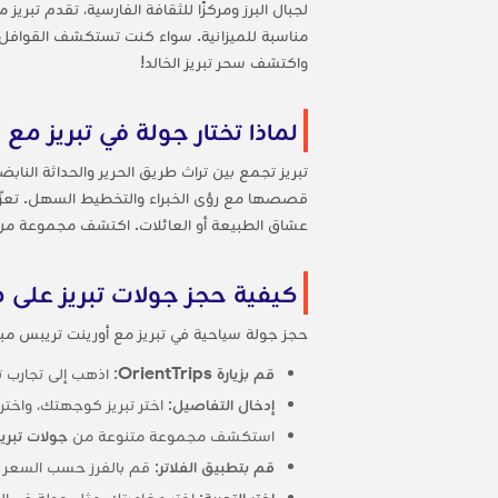
لجبال البرز ومركزًا للثقافة الفارسية، تقدم تب
مناسبة للميزانية. سواء كنت تستكشف القوافل القد
واكتشف سحر تبريز الخالد!
لماذا تختار جولة في تبريز مع OrientTrips؟
تبريز تجمع بين تراث طريق الحرير والحداثة الن
قصصها مع رؤى الخبراء والتخطيط السهل. تعزّز OrientTrips مغامرتك بخيارات قابلة للتخصيص 
عشاق الطبيعة أو العائلات. اكتشف مجموعة من
كيفية حجز جولات تبريز على موقع rips
حجز جولة سياحية في تبريز مع أورينت تريبس مب
قم بزيارة OrientTrips
: اذهب إلى تجارب تب
إدخال التفاصيل
: اختر تبريز كوجهتك، واخت
استكشف مجموعة متنوعة من
جولات تبريز
قم بتطبيق الفلاتر
: قم بالفرز حسب السعر أ
اختر التجربة
: اختر مغامرتك، مثل جولة في الب