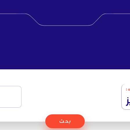
8
 :
ز
بحث