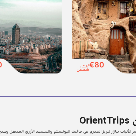
0
€80
/لكل
شخص
Or
أسر الألباب ببازار تبريز المدرج في قائمة اليونسكو والمسجد الأزرق المذهل وحديق