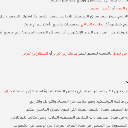
 النقل
أو
تأمين السفر
.
الاسم، جواز سفر ساري المفعول للأجانب، جهة الاتصال). اشترك للحصول عل
وقم بتطبيق أي
بطاقة السائح
خصومات وادفع بأمان عبر الإنترنت.
ونية على الفور عبر البريد الإلكتروني أو الرسائل النصية القصيرة، مع جميع 
ي تبريز
. بالنسبة للسفر، احجز
حافلة إلى تبريز
أو
القطار إلى تبريز
.
رب تبريز
لكل مسافر. فيما يلي بعض النقاط البارزة استنادًا إلى صفحة
تجارب تب
 في قائمة اليونسكو، وهو متاهة من السجاد والتوابل والتاريخ.
ط المعقد لهذه التحفة الفنية التي تعود للقرن الخامس عشر.
رة في هذه الحديقة ذات المناظر الطبيعية الخلابة، وهي مثالية للعائلات.
المحفورة في الصخور في هذه القرية الفريدة من نوعها في الكهوف.