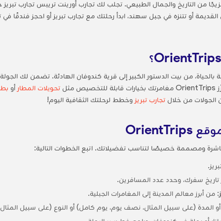
ريز مزيجًا من التاريخ والجمال الطبيعي. تجلب لك تجارب أورينت تريبس تجارب ت
يمة أو تتنزه في جبل سهند، ابدأ رحلتك مع تجارب تبريز أو احجز فندقًا في تبريز
ابضة بالحياة، من بيت الدستور الكبير إلى قرية كندوفان الهادئة. تضمن لك ا
مثل
تحويلات المطار
أو
بطاقات 
 الجولات من خلال
تجارب تبريز
وخطط لرحلتك الثقافية اليوم!
OrientT
اشرة ومصممة خصيصًا لتناسب تفضيلاتك. اتبع الخطوات التالية:
ريز.
ر تاريخ سفرك، وحدد عدد المسافرين.
: من أبرز معالم المدينة إلى المغامرات الجبلية.
و المدة (على سبيل المثال، نصف يوم، يوم كامل) أو النوع (على سبيل المثال، 
ازار أو رحلة في كندوفان، وراجع خط سير الرحلة.