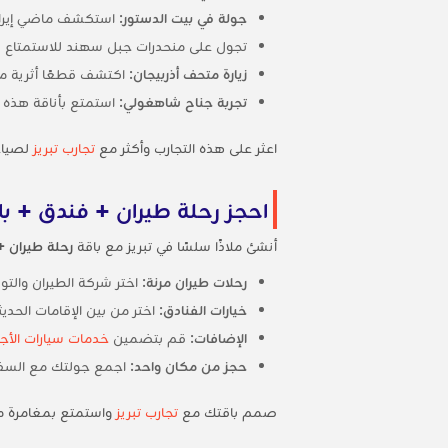
جولة في بيت الدستور
: استكشف ماضي إيران
تجول على منحدرات جبل سهند للاستمتاع بم
زيارة متحف أذربيجان
: اكتشف قطعًا أثرية من
تجربة جناح شاهغولي
: استمتع بأناقة هذه 
اعثر على هذه التجارب وأكثر مع
تجارب تبريز
لصياغة
احجز رحلة طيران + فندق + با
أنشئ ملاذًا سلسًا في تبريز مع باقة
رحلة طيران 
رحلات طيران مرنة
: اختر شركة الطيران والت
خيارات الفنادق
: اختر من بين الإقامات الحدي
الإضافات
: قم بتضمين
خدمات سيارات الأجر
حجز من مكان واحد
: اجمع جولتك مع السفر 
صمم باقتك مع
تجارب تبريز
واستمتع بمغامرة 