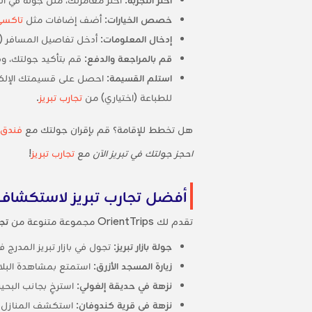
خصص الخيارات
: أضف إضافات مثل
تاكسي
إدخال المعلومات
: أدخل تفاصيل المسافر (
قم بالمراجعة والدفع
: قم بتأكيد جولتك، 
استلم القسيمة
: احصل على قسيمتك الإلكتر
للطباعة (اختياري) من
تجارب تبريز
.
هل تخطط للإقامة؟ قم بإقران جولتك مع
فندق ف
احجز جولتك في تبريز الآن
مع
تجارب تبريز
!
أفضل تجارب تبريز لاستكشاف
تقدم لك OrientTrips مجموعة متنوعة من
تجا
جولة بازار تبريز
: تجول في بازار تبريز المدرج
زيارة المسجد الأزرق
: استمتع بمشاهدة البلا
نزهة في حديقة إلغولي
: استرخِ بجانب البحي
نزهة في قرية كندوفان
: استكشف المنازل 