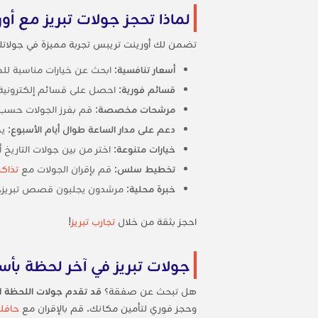
لماذا تحجز جولات تبريز مع أ
تضمن لك أورينت تريبس تجربة مميزة في جولاتك 
أسعار تنافسية
: ابحث عن خيارات مناسبة للميزا
قسائم فورية
: احصل على قسائم إلكترونية 
مرشحات مخصصة
: قم بفرز الجولات حسب 
دعم على مدار الساعة طوال أيام الأسبوع
: ي
خيارات متنوعة
: اختر من بين جولات التاريخ
تخطيط سلس
: قم بإقران الجولات مع
تذاكر
خبرة محلية
: مرشدون يجلبون قصص تبريز، من 
احجز بثقة من خلال
تجارب تبريز
!
جولات تبريز في آخر لحظة بأسع
هل تبحث عن صفقة؟
قد تقدم جولات اللحظة الأ
وحجز فوري لتأمين مكانك. قم بالإقران مع
حافلة