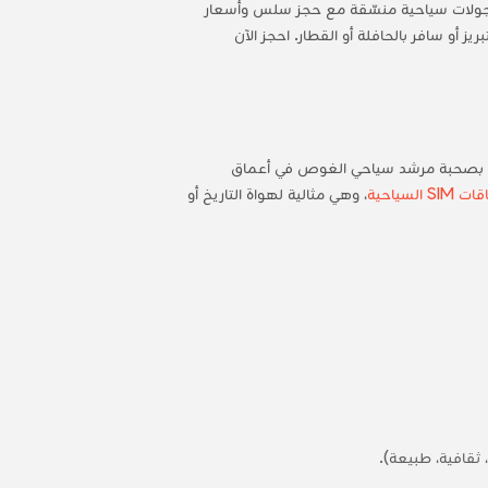
بريز جولات سياحية منسّقة مع حجز سلس وأسعار
 أو سافر بالحافلة أو القطار. احجز الآن
لجولة بصحبة مرشد سياحي الغوص في أعماق
SIM السياحية
، وهي مثالية لهواة التاريخ أو
ثقافية، طبيعة).