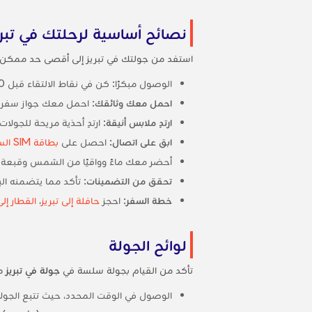
نصائح أساسية لرحلتك في تبري
استفد من جولتك في تبريز إلى أقصى حد ممكن 
الوصول مبكرًا: كن في نقاط الالتقاء قبل 10 إلى 15 دقيقة مبكرًا لبدء الجولة في الوقت المناسب.
احمل معك وثائقك
: احمل معك جواز سفر سا
ارتدِ ملابس أنيقة
: ارتدِ أحذية مريحة للجول
ابق على اتصال
: احصل على
بطاقة SIM السياحية
أحضر معك ماءً وواقيًا من الشمس وقبعة لل
تحقق من التضمينات
: تأكد مما يتضمنه ال
خطة السفر
: احجز
حافلة إلى تبريز
،
القطار إلى
لوائح الجولة
تأكد من القيام بجولة سلسة في
جولة في تبريز
مع
الوصول في الوقت المحدد، حيث تتبع الجولات